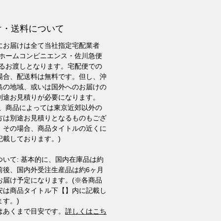
け・送料について
にお届けは全て当社指定宅配業者
トホームコンビニエンス・佐川急便
よるお渡しとなります。宅配便での
場合、配送料は無料です。但し、沖
島の地域、或いは国外へのお届けの
別途お見積りが必要になります。
た、商品によっては東京近郊以外の
方は別途お見積りとなるものもござ
。その場合、商品タイトルの近くに
記載しております。)
ついて: 基本的に、国内在庫品は約
前後、国内外受注生産品は約6ヶ月
お届け予定になります。(※各商品
安は商品タイトル下【】内に記載し
ます。)
はあくまで目安です。
詳しくはこち