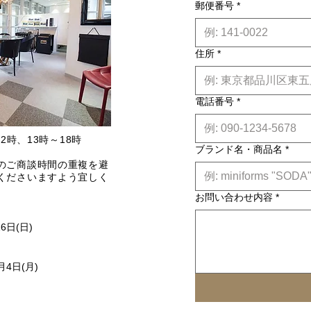
郵便番号
*
住所
*
電話番号
*
2時、13時～18時
ブランド名・商品名
*
のご商談時間の重複を避
くださいますよう宜しく
お問い合わせ内容
*
16日(日)
月4日(月)