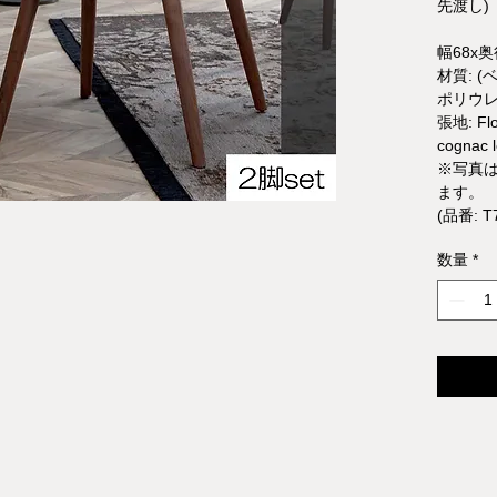
先渡し)
幅68x奥
材質: (ベ
ポリウ
張地: Flor
cognac l
※写真
ます。
(品番: T72
数量
*