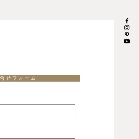
合 せ フ ォ ー ム