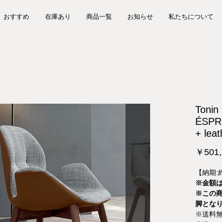
おすすめ
在庫あり
商品一覧
お知らせ
私たちについて
Toni
ÉSPRI
+ lea
￥501,
【納期:
※金額は
※この商
脚とな
※送料無