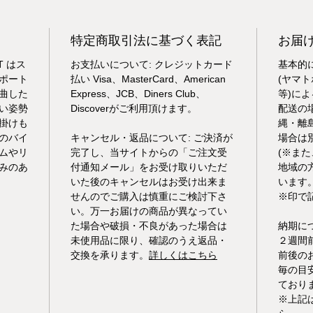
特定商取引法に基づく表記
お届
T はス
お支払いについて: クレジットカード
基本的
ポート
払い Visa、MasterCard、American
(ヤマ
曲した
Express、JCB、Diners Club、
等)に
い姿勢
Discoverがご利用頂けます。
配送の
掛けも
縄・離
のバイ
キャンセル・返品について: ご決済が
場合は
ムやリ
完了し、当サイトからの「ご注文受
(※ま
みのあ
付通知メール」をお受け取りいただ
地域の
いた後のキャンセルはお受け出来ま
います
せんのでご購入は慎重にご検討下さ
※印で
い。万一お届けの商品が異なってい
た場合や破損・不良があった場合は
納期に
未使用品に限り、確認のうえ返品・
２週間
交換を承ります。
詳しくはこちら
前後の
毎の目
ており
※上記