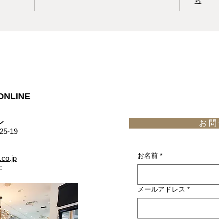
ら
ONLINE
​
お 問 
5-19
お名前
*
.co.jp
:
メールアドレス
*