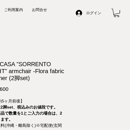
ご利用案内
お問合せ
ログイン
n CASA "SORRENTO
T" armchair -Flora fabric
ther (2脚set)
価
600
格
約5ヶ月前後】
2脚set、税込みのお値段です。
品で数量を1とご入力の場合は、2
ります。
料(沖縄・離島除く)※宅配便(玄関