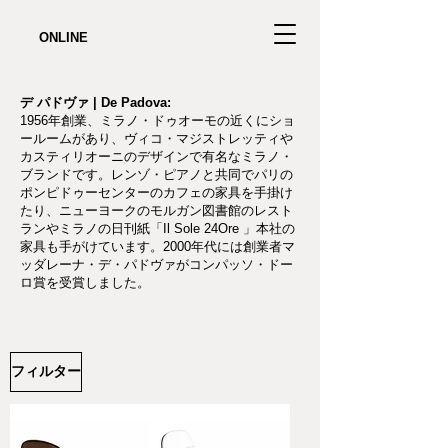
ONLINE
デ パドヴァ | De Padova:
1956年創業、ミラノ・ドゥオーモの近くにショ
ールームがあり、ヴィコ・マジストレッティや
カスティリオーニのデザインで有名なミラノ・
ブランドです。レンゾ・ピアノと共同でパリの
ポンピドゥーセンターのカフェの家具を手掛け
たり、ニューヨークのモルガン図書館のレスト
ランやミラノの日刊紙「Il Sole 24Ore 」本社の
家具も手がけています。2000年代には創業者マ
ッダレーナ・デ・パドヴァがコンパッソ・ドー
ロ賞を受賞しました。
フィルター