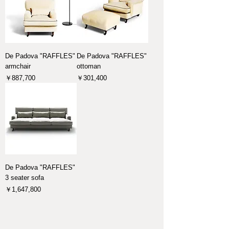
De Padova "RAFFLES"
De Padova "RAFFLES"
armchair
ottoman
価格
価格
￥887,700
￥301,400
De Padova "RAFFLES"
3 seater sofa
価格
￥1,647,800