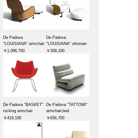
De Padova
De Padova
"LOUISIANA" armchair
"LOUISIANA" ottoman
価格
価格
￥1,096,700
￥309,100
De Padova "BASKET"
De Padova "TATTOMI"
rocking armchair
armchair,bed
価格
価格
￥419,100
￥656,700