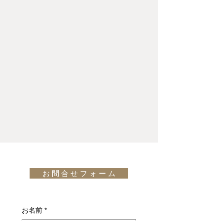
お 問 合 せ フ ォ ー ム
お名前
*