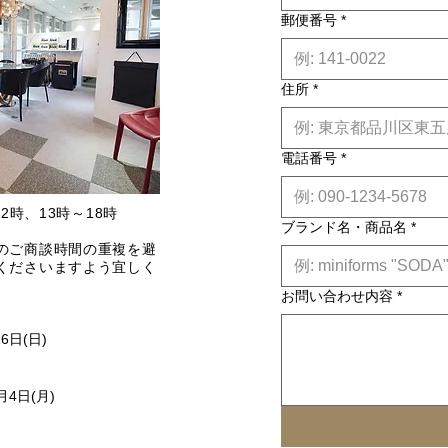
郵便番号
*
住所
*
電話番号
*
2時、13時～18時
ブランド名・商品名
*
のご商談時間の重複を避
くださいますよう宜しく
お問い合わせ内容
*
16日(日)
月4日(月)