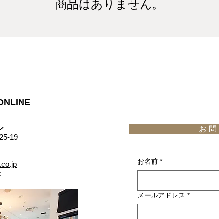
商品はありません。
ONLINE
​
お 問 
5-19
お名前
*
.co.jp
:
メールアドレス
*