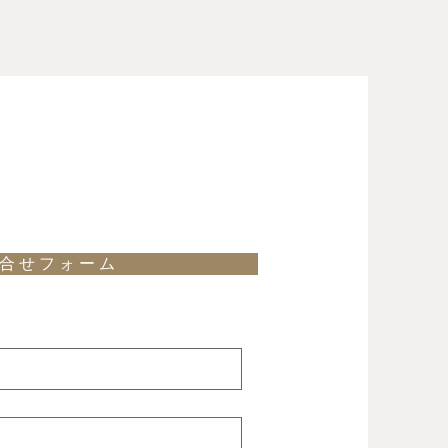
合 せ フ ォ ー ム