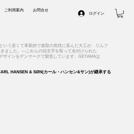
ご利用案内
お問合せ
ログイン
dersenという若くて革新的で進取の気性に富んだ大工が、リムフ
を思いつきました。―これらの頭文字を取って名付けられた
デザインをデンマークで製造しています。GETAMAは
。
L HANSEN & SØN(カール・ハンセン&サン)が継承する