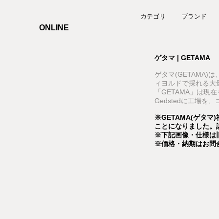
カテゴリ
ブランド
ONLINE
ゲタマ | GETAMA
ゲタマ(GETAMA)
ィヨルドで採れる大量
「GETAMA」は
Gedstedに工場を
※GETAMA(ゲタマ
ことになりました。
※下記画像・仕様は旧
※価格・納期はお問