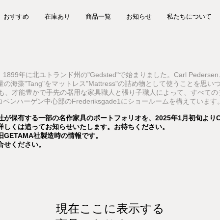
おすすめ
在庫あり
商品一覧
お知らせ
私たちについて
は、1899年に北ユトランド州の"Gedsted"で始まりました。Carl Pe
の海藻"Tang"をマットレス"Mattress"の詰め物として使うこと
現在も、才能豊かで手先の器用な家具職人と張り子職人によって、すべての
、コペンハーゲン中心部のFrederiksgade1にショールームを構えています
)社が保有する⼀部の名作家具のポートフォリオを、2025年1⽉初旬よりCAR
詳しくは追ってお知らせいたします。お待ちください。
GETAMA社製造時の情報です。
合せください。
現在ここに表示する