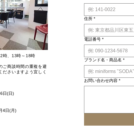
住所
*
電話番号
*
2時、13時～18時
ブランド名・商品名
*
のご商談時間の重複を避
くださいますよう宜しく
お問い合わせ内容
*
16日(日)
月4日(月)