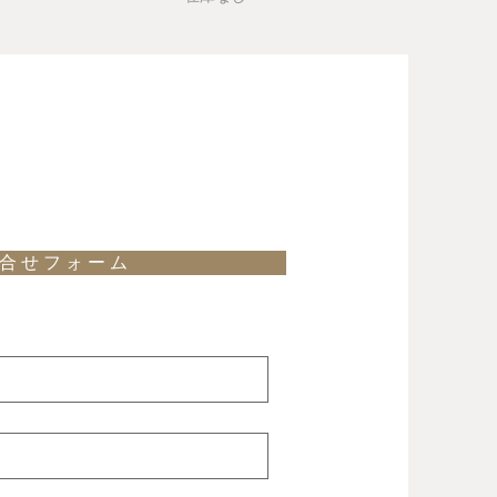
合 せ フ ォ ー ム