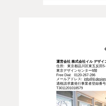
Websiteにてヨーロッパブラ
ンド家具物語更新「デンマー
ク家族経営の伝統的ブラン
弊社IL DESIGN(イル デザイン)の
ド、J.L.mollers(J.L.モラー)の
Websiteにてヨーロッパブランド
ダイニングテーブル」
家具物語が更新されました。 是
非ご覧ください。 new!
「miniforms “Soda” Petrol Green
店頭展示中!」
運営会社 株式会社イル デザイン
住所: 東京都品川区東五反田5-2
東京デザインセンター6階
Free Dial: 0120-267-286
メールアドレス:
info@il-design
適格請求書発行事業者登録番号
T3011201018579