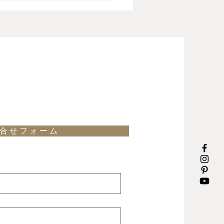
bsiteにてヨーロッパブラ
家具物語更新「SITIA is
n for summer! ― 新たな
L DESIGN(イル デザイン)の
ジェクトにSitiaをご提
siteにてヨーロッパブランド
物語が更新されました。 是
ください。 new!「SITIA is
 for summer! ― 新たなプロ
トにSitiaをご提案」
合 せ フ ォ ー ム