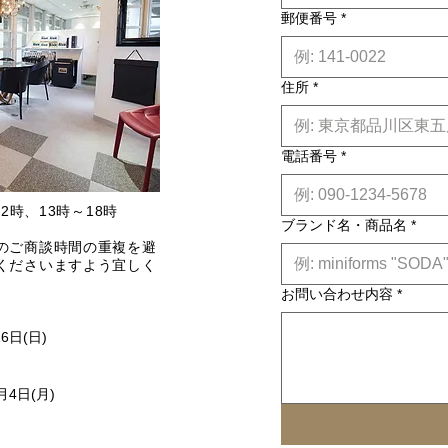
郵便番号
*
住所
*
電話番号
*
2時、13時～18時
ブランド名・商品名
*
のご商談時間の重複を避
くださいますよう宜しく
お問い合わせ内容
*
16日(日)
月4日(月)