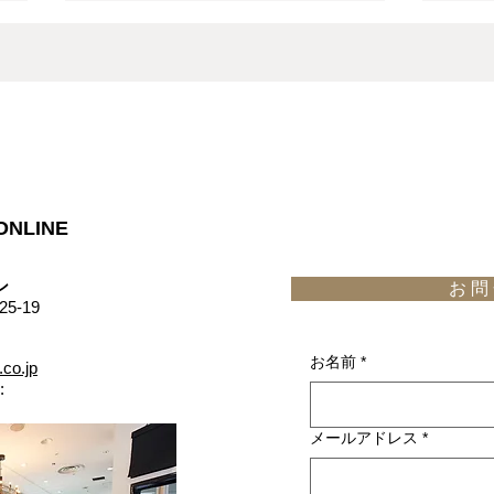
Websiteにてヨーロッパブラ
We
ンド家具物語更新「miniforms
ンド
“Soda” Petrol Green 店頭展示
ope
弊社IL DESIGN(イル デザイン)の
弊社I
中!」
プロ
Websiteにてヨーロッパブランド
Web
案」
家具物語が更新されました。 是
家具
非ご覧ください。 new!
非ご覧
「miniforms “Soda” Petrol Green
open
ONLINE
店頭展示中!」
ジェク
​
お 問 
5-19
お名前
*
.co.jp
:
メールアドレス
*