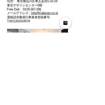
住所: 東京都品川区東五反田5-25-19
東京デザインセンター6階
Free Dial:
0120-267-286
メールアドレス:
info@il-design.co.jp
適格請求書発行事業者登録番号
:
T3011201018579
営業時間: 月曜～金曜 10時～12時、13時
～18時
定休日: 土曜・日曜・祝日
※ご来店の際には、お客様同士のご商談時
間の重複を避ける為、事前にお電話でご予
約くださいますよう宜しくお願い申し上げ