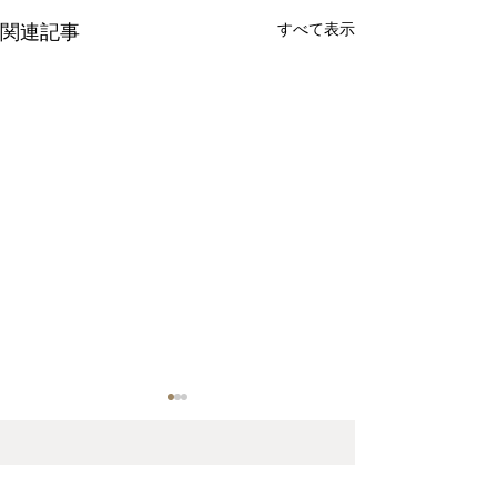
すべて表示
関連記事
当社新品在庫商品入荷の
当社新品在庫商
お知らせ(Cassina "524
お知らせ(Cassin
Tabouret Berger")
miniforms, Riva
Cassina "524 Tabouret
当社新品在庫商品