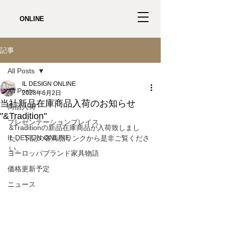
ONLINE
記事
All Posts
IL DESIGN ONLINE
All Posts
2023年6月2日
当社新品在庫商品入荷のお知らせ
商品入荷
"&Tradition"
プレゼンテーションプレイス
&Traditionの新品在庫商品が入荷致しまし
IL DESIGN ONLINE
た。下記の各商品リンクから是非ご覧くださ
い。
ヨーロッパブランド家具物語
価格更新予定
ニュース