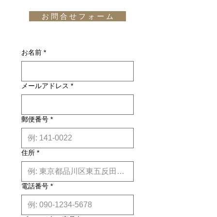
Berger" Oak Naturalの新品在
らせ(Cassina, mini
お 問 合 せ フ ォ ー ム
庫商品が入荷致しました。
Riva1920)
お名前
*
メールアドレス
*
郵便番号
*
住所
*
電話番号
*