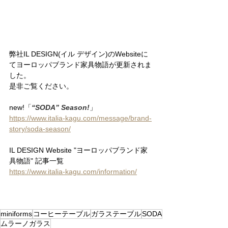
弊社IL DESIGN(イル デザイン)のWebsiteに
てヨーロッパブランド家具物語が更新されま
した。
是非ご覧ください。
new!「
“SODA” Season!
」
https://www.italia-kagu.com/message/brand-
story/soda-season/
IL DESIGN Website "ヨーロッパブランド家
具物語" 記事一覧
https://www.italia-kagu.com/information/
miniforms
コーヒーテーブル
ガラステーブル
SODA
ムラーノガラス