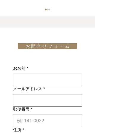
取り扱い商品 価格更新予
Websiteにて
定のお知らせ "miniforms"
ランド家具物語
「miniforms – 
価格更新予定のお知らせ
弊社IL DESIGN(
ン)のWebsiteに
お 問 合 せ フ ォ ー ム
ブランド家具物語
ました。 是非ご覧ください。
new!「miniforms 
お名前
*
メールアドレス
*
郵便番号
*
住所
*