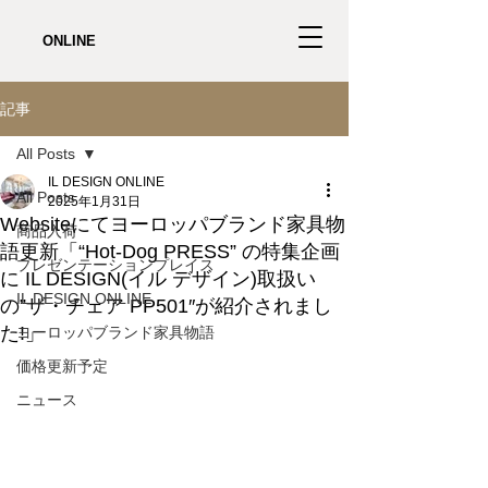
ONLINE
記事
All Posts
IL DESIGN ONLINE
All Posts
2025年1月31日
Websiteにてヨーロッパブランド家具物
商品入荷
語更新「“Hot-Dog PRESS” の特集企画
プレゼンテーションプレイス
に IL DESIGN(イル デザイン)取扱い
IL DESIGN ONLINE
の”ザ・チェア PP501″が紹介されまし
た!」
ヨーロッパブランド家具物語
価格更新予定
ニュース