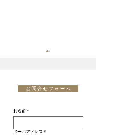
Websiteにてヨーロッパブ
“桜満開、そしてp
ランド家具物語更新「“PP
Papa Bear Ch
モブラーCEOキャスパ
一さん” News
“PPモブラーCEOキャスパ
今年も、弊社IL DE
ー・ペデルセン氏と椅子
載
ー・ペデルセン氏と椅子研究
デザイン)のプレ
研究家である織田憲嗣氏
お 問 合 せ フ ォ ー ム
家である織田憲嗣氏のトーク
ョンプレイスがご
のトークショー” 参加レポ
ショー” 参加レポート
反田の東京デザイ
ート」
にも桜の季節がや
お名前
*
ました。
メールアドレス
*