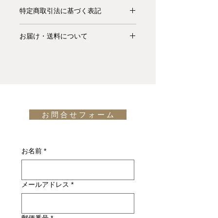
【納期要確認】TRINIDAD chairは、
特定商取引法に基づく表記
ミラノトリエンナーレで金賞を受賞し
たこともあるデンマークの女性デザイ
お支払いについて: クレジットカード
ナー Nanna Ditzelの代表作品です。彼
お届け・送料について
払い Visa、MasterCard、American
女のデザインは蝶や貝といった自然に
Express、JCB、Diners Club、
基本的にお届けは全て当社指定宅配業
存在するものをモチーフとして作られ
Discoverがご利用頂けます。
者(ヤマトホームコンビニエンス・佐
ていることが多く、このTRINIDAD
川急便等)によるお渡しとなります。
chairは、トリニダード・ドバゴの伝
キャンセル・返品について: ご決済が
宅配便での配送の場合、配送料は無料
統技術である透かし彫りに影響を受
完了し、当サイトからの「ご注文受付
です。但し、沖縄・離島の地域、或い
け、極楽鳥をイメージしてデザインさ
通知メール」をお受け取りいただいた
は国外へのお届けの場合は別途お見積
れています。
後のキャンセルはお受け出来ませんの
お 問 合 せ フ ォ ー ム
りが必要になります。(※また、商品
でご購入は慎重にご検討下さい。万一
によっては東京近郊以外の地域の方は
お届けの商品が異なっていた場合や破
別途お見積りとなるものもございま
損・不良があった場合は未使用品に限
す。その場合、商品タイトルの近くに
お名前
*
り、確認のうえ返品・交換を承りま
※印で記載しております。)
す。
詳しくはこちら
納期について: 基本的に、国内在庫品
メールアドレス
*
は約２週間前後、国内外受注生産品は
約6ヶ月前後のお届け予定になりま
す。(※各商品毎の目安は商品タイト
ル下【】内に記載しております。)