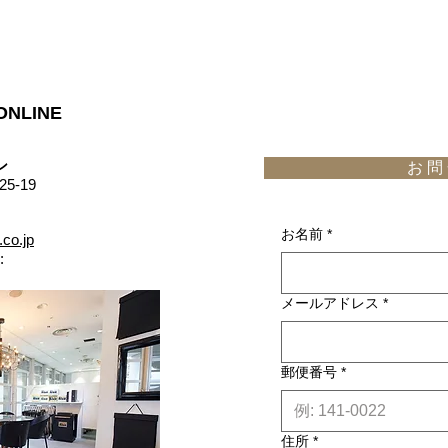
ONLINE
​
お 問 
5-19
お名前
*
.co.jp
:
メールアドレス
*
郵便番号
*
住所
*