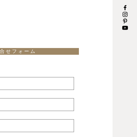
合 せ フ ォ ー ム