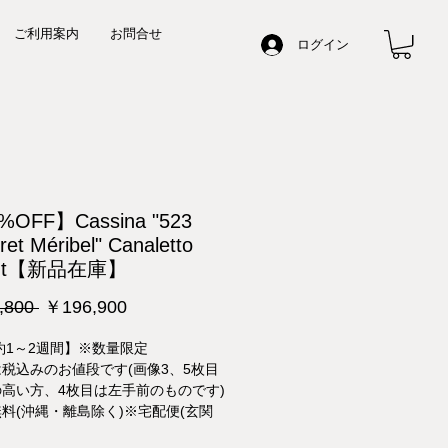
ご利用案内
お問合せ
ログイン
OFF】Cassina "523
ret Méribel" Canaletto
nut【新品在庫】
通
セ
,800 
￥196,900
常
ー
約1～2週間】※数量限定
価
ル
税込みのお値段です(画像3、5枚目
格
価
高い方、4枚目は左手前のものです)
格
料(沖縄・離島除く)※宅配便(玄関