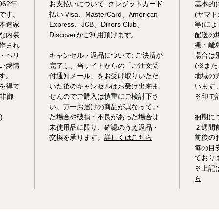
962年
お支払いについて: クレジットカード
基本的
です。
払い Visa、MasterCard、American
(ヤマ
木造家
Express、JCB、Diners Club、
等)に
な内装
Discoverがご利用頂けます。
配送の
作され
縄・離
・ペリ
キャンセル・返品について: ご決済が
場合は
の深い愛情
完了し、当サイトからの「ご注文受
(※ま
す。
付通知メール」をお受け取りいただ
地域の
を得て
いた後のキャンセルはお受け出来ま
います
非御
せんのでご購入は慎重にご検討下さ
※印で
い。万一お届けの商品が異なってい
)
た場合や破損・不良があった場合は
納期に
未使用品に限り、確認のうえ返品・
２週間
交換を承ります。
詳しくはこちら
前後の
毎の目
ており
※上記
ら