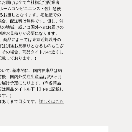
にお届けは全て当社指定宅配業者
トホームコンビニエンス・佐川急便
よるお渡しとなります。宅配便での
場合、配送料は無料です。但し、沖
島の地域、或いは国外へのお届けの
別途お見積りが必要になります。
た、商品によっては東京近郊以外の
方は別途お見積りとなるものもござ
。その場合、商品タイトルの近くに
記載しております。)
ついて: 基本的に、国内在庫品は約
前後、国内外受注生産品は約6ヶ月
お届け予定になります。(※各商品
安は商品タイトル下【】内に記載し
ます。)
はあくまで目安です。
詳しくはこち