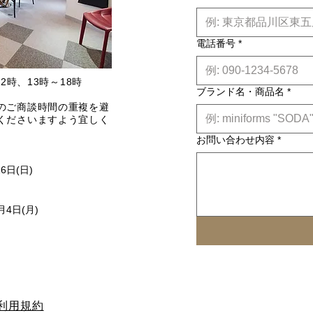
電話番号
*
2時、13時～18時
ブランド名・商品名
*
のご商談時間の重複を避
くださいますよう宜しく
お問い合わせ内容
*
16日(日)
月4日(月)
利用規約