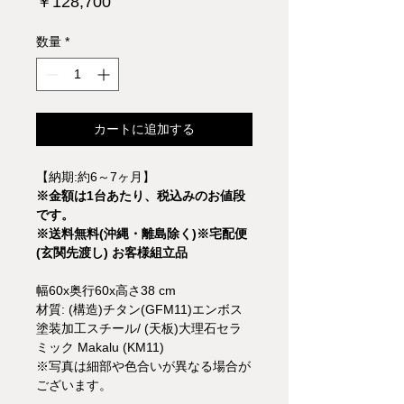
価
￥128,700
格
数量
*
カートに追加する
【納期:約6～7ヶ月】
※金額は1台あたり、税込みのお値段
です。
※送料無料(沖縄・離島除く)※宅配便
(玄関先渡し) お客様組立品
幅60x奥行60x高さ38 cm
材質: (構造)チタン(GFM11)エンボス
塗装加工スチール/ (天板)大理石セラ
ミック Makalu (KM11)
※写真は細部や色合いが異なる場合が
ございます。