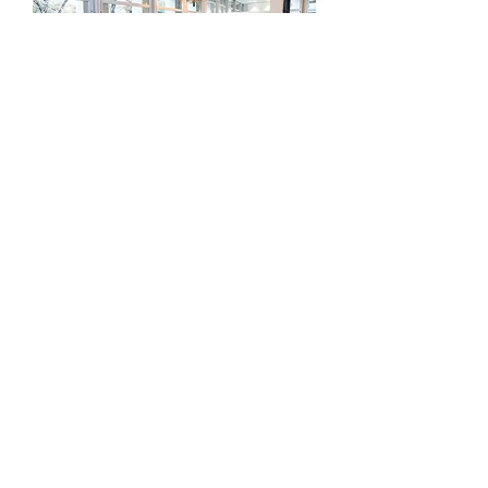
営業時間: 月曜～金曜 10時～12時、13時
～18時
定休日: 土曜・日曜・祝日
※ご来店の際には、お客様同士のご商談時
間の重複を避ける為、事前にお電話でご予
約くださいますよう宜しくお願い申し上げ
ます。
夏季休業
2026年8月8日(土) ～ 2026年8月16日(日)
年末年始休業
2026年12月26日(土) ～ 2027年1月4日(月)
運営サイト:
IL DESIGN ONLINE:
https://www.shop.italia-kagu.com/