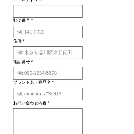
は約２週間前後、国内外受注生産品は
約6ヶ月前後のお届け予定になりま
す。(※各商品毎の目安は商品タイト
ル下【】内に記載しております。)
郵便番号
*
※上記はあくまで目安です。
詳しくは
こちら
住所
*
電話番号
*
ブランド名・商品名
*
お問い合わせ内容
*