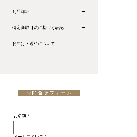
商品詳細
【受注生産品】モダンなコーヒーテー
特定商取引法に基づく表記
ブルBennyとBenny Keramikのシリー
ズには、さまざまな空間要件や色の組
お支払いについて: クレジットカード
み合わせに対応できる数十種類のバー
お届け・送料について
払い Visa、MasterCard、American
ジョンがあります。また、脚部のX字
Express、JCB、Diners Club、
基本的にお届けは全て当社指定宅配業
形状により、高さや大きさの異なるテ
Discoverがご利用頂けます。
者(ヤマトホームコンビニエンス・佐
ーブルを並べることで最大限の表情を
川急便等)によるお渡しとなります。
生み出し、リビングルームに躍動感を
キャンセル・返品について: ご決済が
宅配便での配送の場合、配送料は無料
与えます。このモダンなコーヒーテー
完了し、当サイトからの「ご注文受付
です。但し、沖縄・離島の地域、或い
ブルの直線的でミニマルなデザイン
通知メール」をお受け取りいただいた
は国外へのお届けの場合は別途お見積
は、構成する貴重な素材の特徴を活か
後のキャンセルはお受け出来ませんの
お 問 合 せ フ ォ ー ム
りが必要になります。(※また、商品
しています。こちらのBenny Keramik
でご購入は慎重にご検討下さい。万一
によっては東京近郊以外の地域の方は
バージョンでは洗練されたさまざまな
お届けの商品が異なっていた場合や破
別途お見積りとなるものもございま
ニュアンスのマルミセラミックが用意
損・不良があった場合は未使用品に限
す。その場合、商品タイトルの近くに
されています。また、
Bennyバージョ
お名前
*
り、確認のうえ返品・交換を承りま
※印で記載しております。)
ン
の天板はブロンズミラーガラスで
す。
詳しくはこちら
す。
納期について: 基本的に、国内在庫品
design: Studio Kronos (2019)
メールアドレス
*