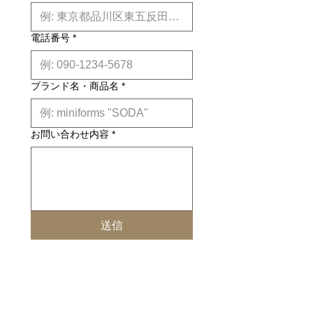
為、
専用のクッション
のご使用をお薦
め致します。耐久性が一段とup致し
ます。
電話番号
*
※お電話にて、「正規真正品です
か?」とお問い合わせになるお客様が
ブランド名・商品名
*
いらっしゃいますが、弊社で販売して
いる商品は全て正規真正品です。
お問い合わせ内容
*
送信