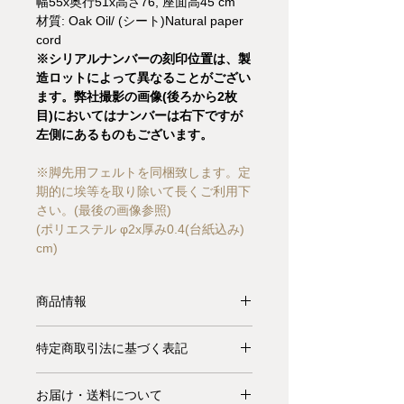
幅55x奥行51x高さ76, 座面高45 cm
材質: Oak Oil/ (シート)Natural paper
cord
※シリアルナンバーの刻印位置は、製
造ロットによって異なることがござい
ます。弊社撮影の画像(後ろから2枚
目)においてはナンバーは右下ですが
左側にあるものもございます。
※脚先用フェルトを同梱致します。定
期的に埃等を取り除いて長くご利用下
さい。(最後の画像参照)
(ポリエステル φ2x厚み0.4(台紙込み)
cm)
商品情報
【受注生産品】椅子の巨匠Hans J.
特定商取引法に基づく表記
Wegner（ハンス・J・ウェグナー）の
代表作であり、北欧家具のベストセラ
お支払いについて: クレジットカード
ーであるCH24 Wishbone Chair。
お届け・送料について
払い Visa、MasterCard、American