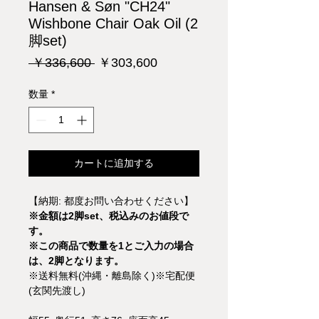
Hansen & Søn "CH24"
Wishbone Chair Oak Oil (2
脚set)
通
セ
 ￥336,600 
￥303,600
常
ー
価
ル
数量
*
格
価
格
カートに追加する
【納期: 都度お問い合わせください】
※金額は2脚set、税込みのお値段で
す。
※この商品で数量を1とご入力の場合
は、2脚となります。
※送料無料(沖縄・離島除く)※宅配便
(玄関先渡し)