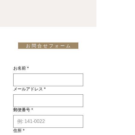
1950年から70年以上に渡り生産が継
Express、JCB、Diners Club、
基本的にお届けは全て当社指定宅配業
続され、いまも北欧モダン家具の名作
Discoverがご利用頂けます。
者(ヤマトホームコンビニエンス・佐
として世界中で愛されています。ダイ
川急便等)によるお渡しとなります。
ニングチェアとして最適なことはもち
キャンセル・返品について: ご決済が
宅配便での配送の場合、配送料は無料
ろん、ゆったりとしたアームと背を持
完了し、当サイトからの「ご注文受付
です。但し、沖縄・離島の地域、或い
つこの椅子は、一息つくためのチェア
通知メール」をお受け取りいただいた
は国外へのお届けの場合は別途お見積
としても最適です。
後のキャンセルはお受け出来ませんの
お 問 合 せ フ ォ ー ム
りが必要になります。(※また、商品
でご購入は慎重にご検討下さい。万一
によっては東京近郊以外の地域の方は
※CH24は釘などの金具を使用せず、4
お届けの商品が異なっていた場合や破
別途お見積りとなるものもございま
本の脚部に座面フレームと貫(ヌキ)を
損・不良があった場合は未使用品に限
す。その場合、商品タイトルの近くに
差し込み、職人の手でペーパーコード
お名前
*
り、確認のうえ返品・交換を承りま
※印で記載しております。)
を張ることから生じる多少の個体差に
す。
詳しくはこちら
依って、最初床に置いた時僅かなガタ
納期について: 基本的に、国内在庫品
ツキがある場合がありますが、お座り
メールアドレス
*
は約２週間前後、国内外受注生産品は
になってガタツキがない場合は通常の
約6ヶ月前後のお届け予定になりま
仕上がりで良品ですので、"ノークレ
す。(※各商品毎の目安は商品タイト
ーム"で補修・交換の対象にはなりま
ル下【】内に記載しております。)
せん。事前のご了承をお願い申し上げ
郵便番号
*
※上記はあくまで目安です。
詳しくは
ます。
こちら
※paper cordの摩耗や汚れ保護の
住所
*