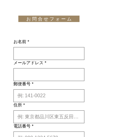
宅配便での配送の場合、配送料は無料
ています。モンテカルロは、控え目さ
完了し、当サイトからの「ご注文受付
です。但し、沖縄・離島の地域、或い
と高揚感、静かな静けさとダイナミズ
通知メール」をお受け取りいただいた
は国外へのお届けの場合は別途お見積
ムを兼ね備えています。このような完
後のキャンセルはお受け出来ませんの
お 問 合 せ フ ォ ー ム
りが必要になります。(※また、商品
璧なバランスの家具はめったにありま
でご購入は慎重にご検討下さい。万一
によっては東京近郊以外の地域の方は
せん。
お届けの商品が異なっていた場合や破
別途お見積りとなるものもございま
design: Eileen Gray (1929)
損・不良があった場合は未使用品に限
す。その場合、商品タイトルの近くに
お名前
*
り、確認のうえ返品・交換を承りま
※印で記載しております。)
す。
詳しくはこちら
納期について: 基本的に、国内在庫品
メールアドレス
*
は約２週間前後、国内外受注生産品は
約6ヶ月前後のお届け予定になりま
す。(※各商品毎の目安は商品タイト
ル下【】内に記載しております。)
郵便番号
*
※上記はあくまで目安です。
詳しくは
こちら
住所
*
電話番号
*