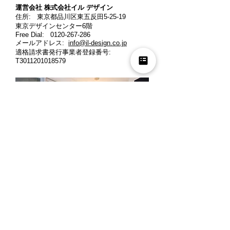
運営会社 株式会社イル デザイン​
住所: 東京都品川区東五反田5-25-19
東京デザインセンター6階
Free Dial:
0120-267-286
メールアドレス:
info@il-design.co.jp
適格請求書発行事業者登録番号
:
T3011201018579
営業時間: 月曜～金曜 10時～12時、13時
～18時
定休日: 土曜・日曜・祝日
※ご来店の際には、お客様同士のご商談時
間の重複を避ける為、事前にお電話でご予