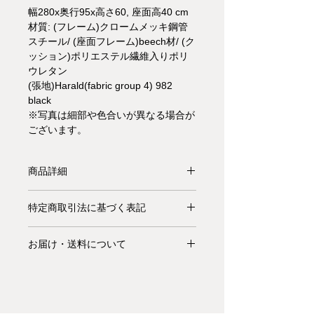
幅280x奥行95x高さ60, 座面高40 cm
材質: (フレーム)クロームメッキ鋼管
スチール/ (座面フレーム)beech材/ (ク
ッション)ポリエステル繊維入りポリ
ウレタン
(張地)Harald(fabric group 4) 982
black
※写真は細部や色合いが異なる場合が
ございます。
商品詳細
【受注生産品】アイリーン・グレイの
特定商取引法に基づく表記
最も高級なソファは、見る者を魅了す
る魅力を放っています。柔らかな曲
お支払いについて: クレジットカード
線、最も珍しい背もたれのラインは、
お届け・送料について
払い Visa、MasterCard、American
モンテカルロを20世紀のデザインの歴
Express、JCB、Diners Club、
基本的にお届けは全て当社指定宅配業
史の中で（アイリーン・グレイ自身が
Discoverがご利用頂けます。
者(ヤマトホームコンビニエンス・佐
そうであったように）他に類を見な
川急便等)によるお渡しとなります。
い、印象的なオンリーワンの存在にし
キャンセル・返品について: ご決済が