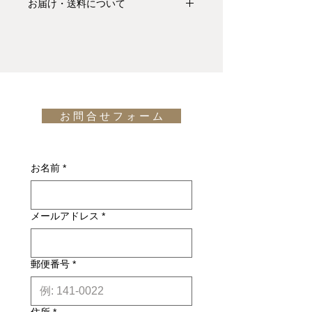
お届け・送料について
払い Visa、MasterCard、American
Express、JCB、Diners Club、
基本的にお届けは全て当社指定宅配業
Discoverがご利用頂けます。
者(ヤマトホームコンビニエンス・佐
川急便等)によるお渡しとなります。
キャンセル・返品について: ご決済が
宅配便での配送の場合、配送料は無料
完了し、当サイトからの「ご注文受付
です。但し、沖縄・離島の地域、或い
通知メール」をお受け取りいただいた
は国外へのお届けの場合は別途お見積
後のキャンセルはお受け出来ませんの
お 問 合 せ フ ォ ー ム
りが必要になります。(※また、商品
でご購入は慎重にご検討下さい。万一
によっては東京近郊以外の地域の方は
お届けの商品が異なっていた場合や破
別途お見積りとなるものもございま
DS-47シリーズのsofa、DS-47/03。座
損・不良があった場合は未使用品に限
す。その場合、商品タイトルの近くに
面シートをスライドさせて奥行を変動
お名前
*
り、確認のうえ返品・交換を承りま
※印で記載しております。)
させることができます。5mm厚の張
す。
詳しくはこちら
地"NECK"レザーは上質な柔らかさと
納期について: 基本的に、国内在庫品
重厚感がございます。NECKレザーの
メールアドレス
*
は約２週間前後、国内外受注生産品は
表面の粒立ちや折り目はそれぞれ異な
約6ヶ月前後のお届け予定になりま
る為、各々のDS-47はオリジナルなも
す。(※各商品毎の目安は商品タイト
のとなります。※張地の本革は使用し
ル下【】内に記載しております。)
郵便番号
*
ていくうちに多少折り目やシワが出て
※上記はあくまで目安です。
詳しくは
きます。
こちら
design: de Sede Design-Team