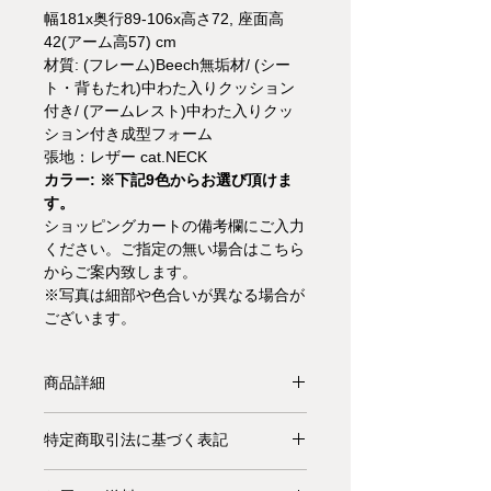
幅181x奥行89-106x高さ72, 座面高
42(アーム高57) cm
材質: (フレーム)Beech無垢材/ (シー
ト・背もたれ)中わた入りクッション
付き/ (アームレスト)中わた入りクッ
ション付き成型フォーム
張地：レザー cat.NECK
カラー: ※下記9色からお選び頂けま
す。
ショッピングカートの備考欄にご入力
ください。ご指定の無い場合はこちら
からご案内致します。
※写真は細部や色合いが異なる場合が
ございます。
商品詳細
【受注生産品】
※カラーバリエーショ
特定商取引法に基づく表記
ンはこちら。
番号をショッピングカー
トの備考欄にご入力ください。
お支払いについて: クレジットカード