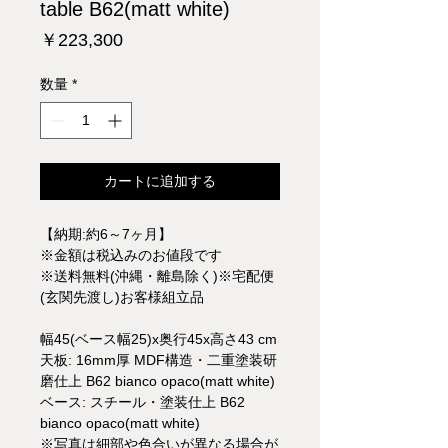
table B62(matt white)
価
￥223,300
格
数量
*
カートに追加する
【納期:約6～7ヶ月】
※金額は税込みのお値段です
※送料無料(沖縄・離島除く)※宅配便
(玄関先渡し)お客様組立品
幅45(ベース幅25)x奥行45x高さ43 cm
天板: 16mm厚 MDF構造・二重塗装研
磨仕上 B62 bianco opaco(matt white)
ベース: スチール・塗装仕上 B62
bianco opaco(matt white)
※写真は細部や色合いが異なる場合が