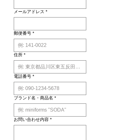
納期について: 基本的に、国内在庫品
メールアドレス
*
は約２週間前後、国内外受注生産品は
約6ヶ月前後のお届け予定になりま
す。(※各商品毎の目安は商品タイト
ル下【】内に記載しております。)
郵便番号
*
※上記はあくまで目安です。
詳しくは
こちら
住所
*
電話番号
*
ブランド名・商品名
*
お問い合わせ内容
*