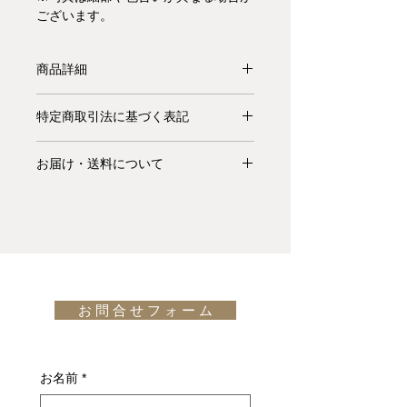
ございます。
商品詳細
【受注生産品】エレメントは天然の水
特定商取引法に基づく表記
晶の構造にヒントを得た彫刻的デザイ
ンのコーヒーテーブルです。万有引力
お支払いについて: クレジットカード
の法則に逆らうように傾斜している一
お届け・送料について
払い Visa、MasterCard、American
本の支柱が、2つの水平要素の間で微
Express、JCB、Diners Club、
基本的にお届けは全て当社指定宅配業
妙にバランスを取っており、地面と空
Discoverがご利用頂けます。
者(ヤマトホームコンビニエンス・佐
の間、過去と未来の間で吊り下げられ
川急便等)によるお渡しとなります。
ているようです。先見の明のあるデザ
キャンセル・返品について: ご決済が
宅配便での配送の場合、配送料は無料
イナー、吉岡徳仁によるデザイン。
ダ
完了し、当サイトからの「ご注文受付
です。但し、沖縄・離島の地域、或い
イニングテーブル
もございます。
通知メール」をお受け取りいただいた
は国外へのお届けの場合は別途お見積
後のキャンセルはお受け出来ませんの
お 問 合 せ フ ォ ー ム
りが必要になります。(※また、商品
でご購入は慎重にご検討下さい。万一
によっては東京近郊以外の地域の方は
お届けの商品が異なっていた場合や破
別途お見積りとなるものもございま
損・不良があった場合は未使用品に限
す。その場合、商品タイトルの近くに
お名前
*
り、確認のうえ返品・交換を承りま
※印で記載しております。)
す。
詳しくはこちら