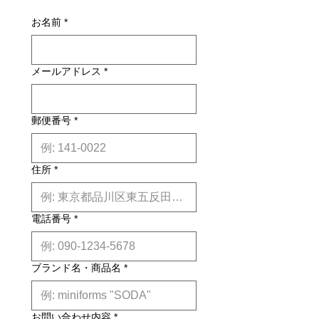
別途お見積りとなるものもございま
損・不良があった場合は未使用品に限
す。その場合、商品タイトルの近くに
お名前
*
り、確認のうえ返品・交換を承りま
※印で記載しております。)
す。
詳しくはこちら
納期について: 基本的に、国内在庫品
メールアドレス
*
は約２週間前後、国内外受注生産品は
約6ヶ月前後のお届け予定になりま
す。(※各商品毎の目安は商品タイト
ル下【】内に記載しております。)
郵便番号
*
※上記はあくまで目安です。
詳しくは
こちら
住所
*
電話番号
*
ブランド名・商品名
*
お問い合わせ内容
*