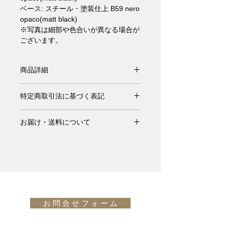
ベース: スチール・塗装仕上 B59 nero
opaco(matt black)
※写真は細部や色合いが異なる場合が
ございます。
商品詳細
【受注生産品】エレメントは天然の水
特定商取引法に基づく表記
晶の構造にヒントを得た彫刻的デザイ
ンのテーブルです。万有引力の法則に
お支払いについて: クレジットカード
逆らうように傾斜している一本の支柱
お届け・送料について
払い Visa、MasterCard、American
が、2つの水平要素の間で微妙にバラ
Express、JCB、Diners Club、
基本的にお届けは全て当社指定宅配業
ンスを取っており、地面と空の間、過
Discoverがご利用頂けます。
者(ヤマトホームコンビニエンス・佐
去と未来の間で吊り下げられているよ
川急便等)によるお渡しとなります。
うです。先見の明のあるデザイナー、
キャンセル・返品について: ご決済が
宅配便での配送の場合、配送料は無料
吉岡徳仁によるデザイン。
サイドテー
完了し、当サイトからの「ご注文受付
です。但し、沖縄・離島の地域、或い
ブル
もございます。
通知メール」をお受け取りいただいた
は国外へのお届けの場合は別途お見積
後のキャンセルはお受け出来ませんの
お 問 合 せ フ ォ ー ム
りが必要になります。(※また、商品
でご購入は慎重にご検討下さい。万一
によっては東京近郊以外の地域の方は
お届けの商品が異なっていた場合や破