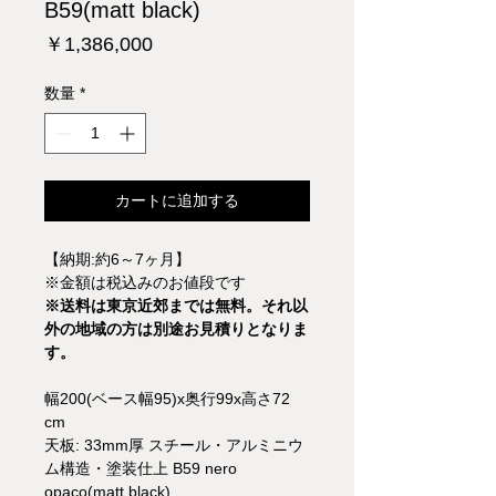
B59(matt black)
価
￥1,386,000
格
数量
*
カートに追加する
【納期:約6～7ヶ月】
※金額は税込みのお値段です
※送料は東京近郊までは無料。それ以
外の地域の方は別途お見積りとなりま
す。
幅200(ベース幅95)x奥行99x高さ72
cm
天板: 33mm厚 スチール・アルミニウ
ム構造・塗装仕上 B59 nero
opaco(matt black)