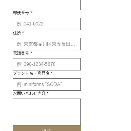
約6ヶ月前後のお届け予定になりま
す。(※各商品毎の目安は商品タイト
ル下【】内に記載しております。)
郵便番号
*
※上記はあくまで目安です。
詳しくは
こちら
住所
*
電話番号
*
ブランド名・商品名
*
お問い合わせ内容
*