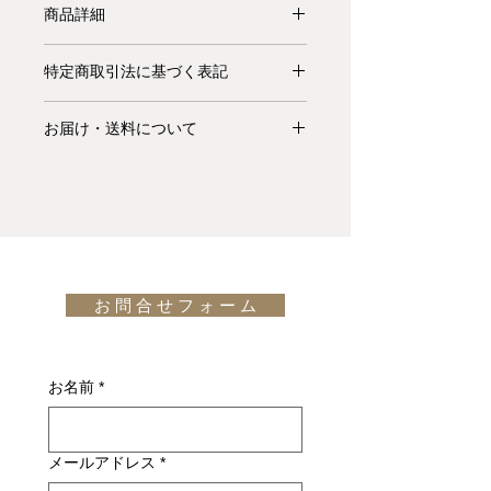
商品詳細
【受注生産品】厚さ15mmの湾曲ガラ
特定商取引法に基づく表記
スのコンソール。湾曲する絶妙な角度
が美しく、また、非常にシンプルな作
お支払いについて: クレジットカード
り故に、空間の雰囲気を完全に研ぎ澄
お届け・送料について
払い Visa、MasterCard、American
ますことができます。奥行きも十分に
Express、JCB、Diners Club、
基本的にお届けは全て当社指定宅配業
あり、実用性にも飛んでおります。
Discoverがご利用頂けます。
者(ヤマトホームコンビニエンス・佐
design: PROSPERO RASULO
川急便等)によるお渡しとなります。
キャンセル・返品について: ご決済が
宅配便での配送の場合、配送料は無料
完了し、当サイトからの「ご注文受付
です。但し、沖縄・離島の地域、或い
通知メール」をお受け取りいただいた
は国外へのお届けの場合は別途お見積
後のキャンセルはお受け出来ませんの
お 問 合 せ フ ォ ー ム
りが必要になります。(※また、商品
でご購入は慎重にご検討下さい。万一
によっては東京近郊以外の地域の方は
お届けの商品が異なっていた場合や破
別途お見積りとなるものもございま
損・不良があった場合は未使用品に限
す。その場合、商品タイトルの近くに
お名前
*
り、確認のうえ返品・交換を承りま
※印で記載しております。)
す。
詳しくはこちら
納期について: 基本的に、国内在庫品
メールアドレス
*
は約２週間前後、国内外受注生産品は