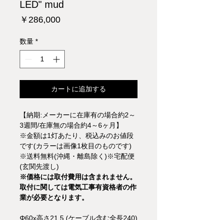
LED" mud
価
￥286,000
格
数量
*
カートに追加する
【納期:メーカーに在庫有の場合約2～
3週間/在庫無の場合約4～6ヶ月】
※金額は1灯あたり、税込みのお値段
です(カラーは画像1枚目のものです)
※送料無料(沖縄・離島除く)※宅配便
(玄関先渡し)
※価格には取付費用は含まれません。
取付に関しては電気工事有資格者の作
業が必要となります。
Φ60x高さ21.5 (ケーブル含む全長240)