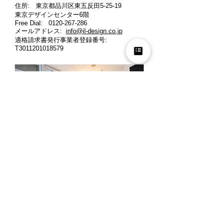
住所: 東京都品川区東五反田5-25-19
東京デザインセンター6階
Free Dial:
0120-267-286
メールアドレス:
info@il-design.co.jp
適格請求書発行事業者登録番号
:
T3011201018579
営業時間: 月曜～金曜 10時～12時、13時
～18時
定休日: 土曜・日曜・祝日
※ご来店の際には、お客様同士のご商談時
間の重複を避ける為、事前にお電話でご予
約くださいますよう宜しくお願い申し上げ