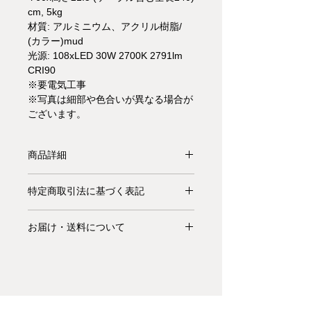
cm, 5kg
材質: アルミニウム、アクリル樹脂/
(カラー)mud
光源: 108xLED 30W 2700K 2791lm
CRI90
※要電気工事
※写真は細部や色合いが異なる場合が
ございます。
商品詳細
【納期要確認】直接光を届けるサスペ
特定商取引法に基づく表記
ンションランプです。 ボディはアル
ミニウム。 射出成形された乳白色の
お支払いについて: クレジットカード
メタクリレートディフューザー、鋼製
お届け・送料について
払い Visa、MasterCard、American
吊り下げケーブル付きの鋼製天井アタ
Express、JCB、Diners Club、
基本的にお届けは全て当社指定宅配業
ッチメント、PTFE二重絶縁の5極電気
Discoverがご利用頂けます。
者(ヤマトホームコンビニエンス・佐
ケーブルを含めた全長は240cmです。
川急便等)によるお渡しとなります。
design: Jasper Morrison (2009)
キャンセル・返品について: ご決済が
宅配便での配送の場合、配送料は無料
完了し、当サイトからの「ご注文受付