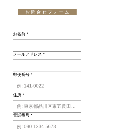
です。但し、沖縄・離島の地域、或い
通知メール」をお受け取りいただいた
は国外へのお届けの場合は別途お見積
後のキャンセルはお受け出来ませんの
お 問 合 せ フ ォ ー ム
りが必要になります。(※また、商品
でご購入は慎重にご検討下さい。万一
によっては東京近郊以外の地域の方は
お届けの商品が異なっていた場合や破
別途お見積りとなるものもございま
損・不良があった場合は未使用品に限
す。その場合、商品タイトルの近くに
お名前
*
り、確認のうえ返品・交換を承りま
※印で記載しております。)
す。
詳しくはこちら
納期について: 基本的に、国内在庫品
メールアドレス
*
は約２週間前後、国内外受注生産品は
約6ヶ月前後のお届け予定になりま
す。(※各商品毎の目安は商品タイト
ル下【】内に記載しております。)
郵便番号
*
※上記はあくまで目安です。
詳しくは
こちら
住所
*
電話番号
*