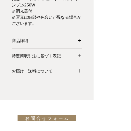
ンプ1x250W
※調光器付
※写真は細部や色合いが異なる場合が
ございます。
商品詳細
【納期要確認】拡散照明のフロアラン
特定商取引法に基づく表記
プです。フレームとディフューザーは
金属製、ディフューザーサポートアー
お支払いについて: クレジットカード
ムとランプホルダーサポートはアルミ
お届け・送料について
払い Visa、MasterCard、American
ダイキャスト製です。レトロな雰囲気
Express、JCB、Diners Club、
基本的にお届けは全て当社指定宅配業
も味わえる、シンプルモダンなスタイ
Discoverがご利用頂けます。
者(ヤマトホームコンビニエンス・佐
ルをお楽しみください。
川急便等)によるお渡しとなります。
design: Sebastian Wrong, 2003
キャンセル・返品について: ご決済が
宅配便での配送の場合、配送料は無料
完了し、当サイトからの「ご注文受付
です。但し、沖縄・離島の地域、或い
通知メール」をお受け取りいただいた
は国外へのお届けの場合は別途お見積
後のキャンセルはお受け出来ませんの
お 問 合 せ フ ォ ー ム
りが必要になります。(※また、商品
でご購入は慎重にご検討下さい。万一
によっては東京近郊以外の地域の方は
お届けの商品が異なっていた場合や破