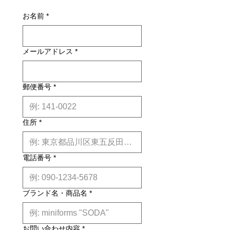
別途お見積りとなるものもございま
損・不良があった場合は未使用品に限
す。その場合、商品タイトルの近くに
お名前
*
り、確認のうえ返品・交換を承りま
※印で記載しております。)
す。
詳しくはこちら
納期について: 基本的に、国内在庫品
メールアドレス
*
は約２週間前後、国内外受注生産品は
約6ヶ月前後のお届け予定になりま
す。(※各商品毎の目安は商品タイト
ル下【】内に記載しております。)
郵便番号
*
※上記はあくまで目安です。
詳しくは
こちら
住所
*
電話番号
*
ブランド名・商品名
*
お問い合わせ内容
*