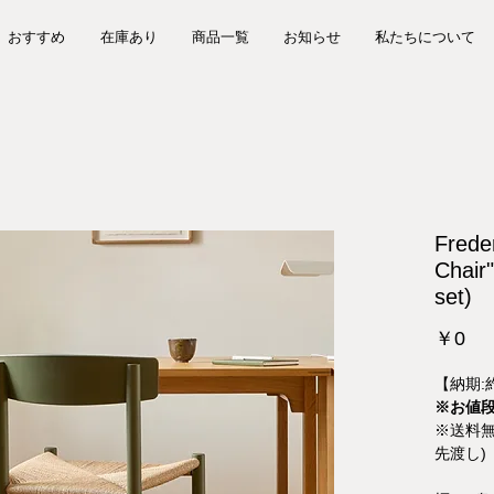
おすすめ
在庫あり
商品一覧
お知らせ
私たちについて
Frede
Chair
set)
価
￥0
格
【納期:
※お値
※送料無
先渡し)