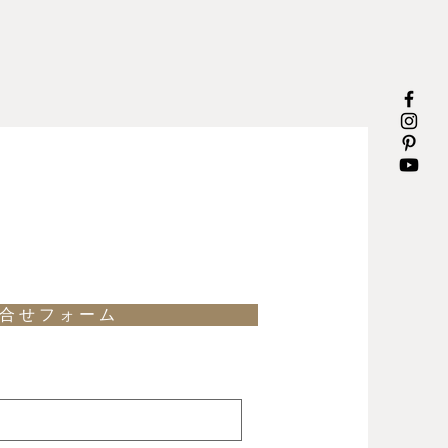
合 せ フ ォ ー ム