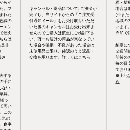
からイ
縄・離
た。フ
キャンセル・返品について: ご決済が
場合は
まれた
完了し、当サイトからの「ご注文受
(※ま
色調の
付通知メール」をお受け取りいただ
地域の
ーエン
いた後のキャンセルはお受け出来ま
います
で控え
せんのでご購入は慎重にご検討下さ
※印で
ちらは
い。万一お届けの商品が異なってい
も是非
た場合や破損・不良があった場合は
納期に
X
未使用品に限り、確認のうえ返品・
２週間
塗装さ
交換を承ります。
詳しくはこちら
前後の
毎の目
ており
表する
※上記
の手に
ら
もない
家具」
年経っ
て高い
。この
たれの
、食事