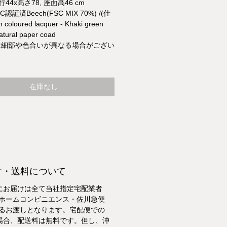
行44x高さ78, 座面高46 cm
C認証済Beech(FSC MIX 70%) /(仕
 coloured lacquer - Khaki green
tural paper coad
は細部や色合いが異なる場合がござい
在庫なし
け・送料について
にお届けは全て当社指定宅配業者
トホームコンビニエンス・佐川急便
よるお渡しとなります。宅配便での
場合、配送料は無料です。但し、沖