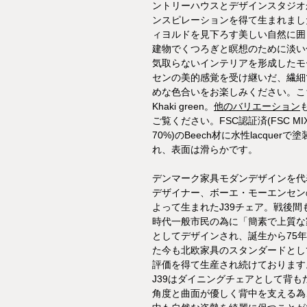
ントリーハウスとデザインスタジオ
ンスピレーションを得て生まれまし
ィヨルドを見下ろす美しい自然に囲
建物でくつろぎと瞑想のために淡い
気取らないインテリアを形成したモ
センの美的感覚を受け継いだ、繊細
めな色合いをお楽しみください。こ
Khaki green。
他のバリエーション
ご覧ください。FSC認証済(FSC MI
70%)のBeech材に水性lacquerで
れ、表面は滑らかです。
デンマーク家具モダンデザインを代
デザイナー、ボーエ・モーエンセン
よって生まれたJ39チェア。戦後間
時代一般市民の為に「簡素で上質な
としてデザインされ、誕生から75
た今も北欧家具のスタンダードとし
評価を得て生産され続けております
J39はダイニングチェアとして背も
角度と曲面が優しく背中を支える為