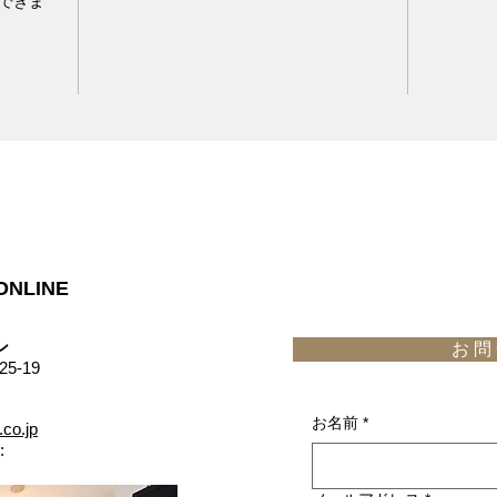
できま
ONLINE
​
お 問 
5-19
お名前
*
.co.jp
: