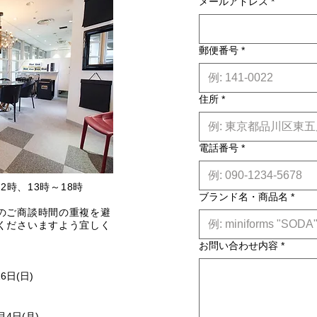
メールアドレス
*
郵便番号
*
住所
*
電話番号
*
2時、13時～18時
ブランド名・商品名
*
のご商談時間の重複を避
くださいますよう宜しく
お問い合わせ内容
*
16日(日)
月4日(月)