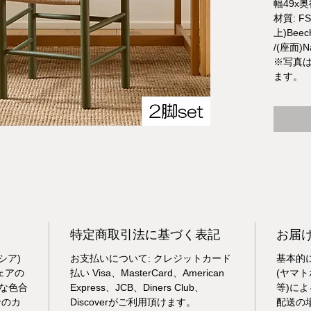
幅49x奥
材質: FS
上)Beech
/(座面)Na
※写真
ます。
特定商取引法に基づく表記
お届
シア)
お支払いについて: クレジットカード
基本的
ェアの
払い Visa、MasterCard、American
(ヤマ
な色合
Express、JCB、Diners Club、
等)に
ンのカ
Discoverがご利用頂けます。
配送の