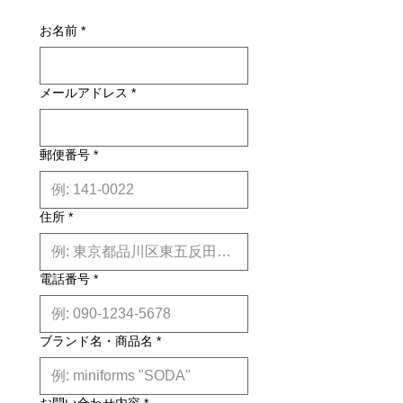
別途お見積りとなるものもございま
使用がお勧めです。
損・不良があった場合は未使用品に限
す。その場合、商品タイトルの近くに
お名前
*
り、確認のうえ返品・交換を承りま
※印で記載しております。)
※FSC（Forest Stewardship
す。
詳しくはこちら
Council®、森林管理協議会）は責任あ
納期について: 基本的に、国内在庫品
る森林管理を世界に普及させることを
メールアドレス
*
は約２週間前後、国内外受注生産品は
目的とする、独立した非営利団体であ
約6ヶ月前後のお届け予定になりま
り、国際的な森林認証制度を運営して
す。(※各商品毎の目安は商品タイト
います。FSCの認証木材は、FSCの責
ル下【】内に記載しております。)
任ある森林管理の規格を満たした認証
郵便番号
*
※上記はあくまで目安です。
詳しくは
林から生産されます。
こちら
住所
*
電話番号
*
ブランド名・商品名
*