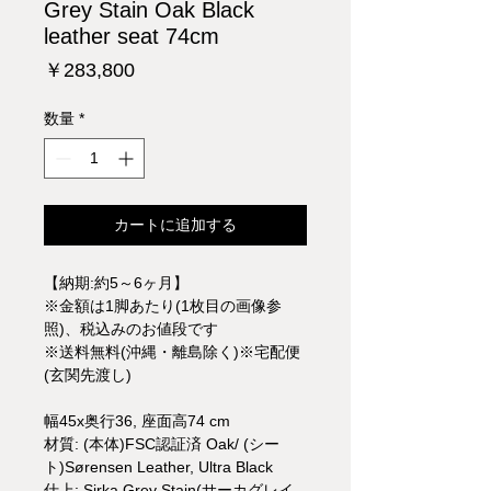
Grey Stain Oak Black
leather seat 74cm
価
￥283,800
格
数量
*
カートに追加する
【納期:約5～6ヶ月】
※金額は1脚あたり(1枚目の画像参
照)、税込みのお値段です
※送料無料(沖縄・離島除く)※宅配便
(玄関先渡し)
幅45x奥行36, 座面高74 cm
材質: (本体)FSC認証済 Oak/ (シー
ト)Sørensen Leather, Ultra Black
仕上: Sirka Grey Stain(サーカグレイ