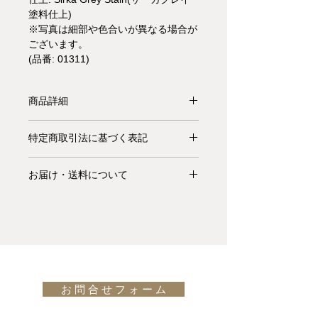
塗料仕上)
※写真は細部や色合いが異なる場合が
ございます。
(品番: 01311)
商品詳細
【受注生産品】デンマークの建築家デ
特定商取引法に基づく表記
ュオ、スペース コペンハーゲン
(Space Copenhagen)がデザインした
お支払いについて: クレジットカード
Mater High Stoolは、デンマークのニ
お届け・送料について
払い Visa、MasterCard、American
ュークラシックと言われています。オ
Express、JCB、Diners Club、
基本的にお届けは全て当社指定宅配業
ーガニックでミニマルなスタイルのこ
Discoverがご利用頂けます。
者(ヤマトホームコンビニエンス・佐
のバースツールは、あらゆる空間にフ
川急便等)によるお渡しとなります。
ィットします。木材は、責任ある森林
キャンセル・返品について: ご決済が
宅配便での配送の場合、配送料は無料
管理のラベルであるFSC認証を取得し
完了し、当サイトからの「ご注文受付
です。但し、沖縄・離島の地域、或い
ており、水性ステインを使用していま
通知メール」をお受け取りいただいた
は国外へのお届けの場合は別途お見積
す。張地は本革です。高さは69cmと
後のキャンセルはお受け出来ませんの
お 問 合 せ フ ォ ー ム
りが必要になります。(※また、商品
74cmの2種類がごさいます。こちら
でご購入は慎重にご検討下さい。万一
によっては東京近郊以外の地域の方は
74cmのモデルは、バーテーブルでの
お届けの商品が異なっていた場合や破