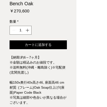
Bench Oak
価
￥270,600
格
数量
*
カートに追加する
【納期:約6～7ヶ月】
※金額は税込みのお値段です。
※送料無料(沖縄・離島除く)※宅配便
(玄関先渡し)
幅150x奥行40x高さ46, 座面高46 cm
材質: (フレーム)Oak Soap仕上げ/(座
面)Paper Code Black
※写真は細部や色合いが異なる場合が
ございます。