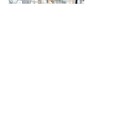
営業時間: 月曜～金曜 10時～12時、13時
～18時
定休日: 土曜・日曜・祝日
※ご来店の際には、お客様同士のご商談時
間の重複を避ける為、事前にお電話でご予
約くださいますよう宜しくお願い申し上げ
ます。
夏季休業
2026年8月8日(土) ～ 2026年8月16日(日)
年末年始休業
2026年12月26日(土) ～ 2027年1月4日(月)
運営サイト:
IL DESIGN ONLINE:
https://www.shop.italia-kagu.com/