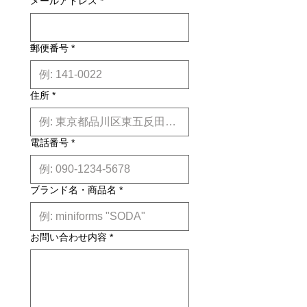
メールアドレス
*
は約２週間前後、国内外受注生産品は
約6ヶ月前後のお届け予定になりま
す。(※各商品毎の目安は商品タイト
ル下【】内に記載しております。)
郵便番号
*
※上記はあくまで目安です。
詳しくは
こちら
住所
*
電話番号
*
ブランド名・商品名
*
お問い合わせ内容
*