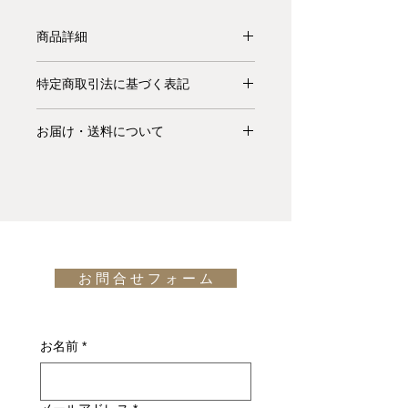
商品詳細
【受注生産品】1963年、指物技術工
特定商取引法に基づく表記
の資格を持つニールス・Ｏ・モラー
(Niels Otto Møller)によりデザインさ
お支払いについて: クレジットカード
れたベンチ Model 63。特徴はフレー
お届け・送料について
払い Visa、MasterCard、American
ムの天然木の風合い、きめ細かな木肌
Express、JCB、Diners Club、
基本的にお届けは全て当社指定宅配業
の触り心地、そして端整な座面の張り
Discoverがご利用頂けます。
者(ヤマトホームコンビニエンス・佐
方など J.L. Møllersの職人技があって
川急便等)によるお渡しとなります。
こそ成しえるエレガントなフォルム、
キャンセル・返品について: ご決済が
宅配便での配送の場合、配送料は無料
時代を超えて愛されるシンプルなデザ
完了し、当サイトからの「ご注文受付
です。但し、沖縄・離島の地域、或い
イン等々、いまも多くのファンを魅了
通知メール」をお受け取りいただいた
は国外へのお届けの場合は別途お見積
しています。
後のキャンセルはお受け出来ませんの
お 問 合 せ フ ォ ー ム
りが必要になります。(※また、商品
design: Niels Otto Møller
でご購入は慎重にご検討下さい。万一
によっては東京近郊以外の地域の方は
お届けの商品が異なっていた場合や破
別途お見積りとなるものもございま
損・不良があった場合は未使用品に限
す。その場合、商品タイトルの近くに
お名前
*
り、確認のうえ返品・交換を承りま
※印で記載しております。)
す。
詳しくはこちら
納期について: 基本的に、国内在庫品