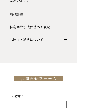
ございます。
商品詳細
【受注生産品】1968年、指物技術工
特定商取引法に基づく表記
の資格を持つニールス・Ｏ・モラー
(Niels Otto Møller)はアームチェア
お支払いについて: クレジットカード
Model 65とこのダイニング・アーム
お届け・送料について
払い Visa、MasterCard、American
レスチェア Model 80を同時にデザイ
Express、JCB、Diners Club、
基本的にお届けは全て当社指定宅配業
ン致しました。この製品の特徴は天然
Discoverがご利用頂けます。
者(ヤマトホームコンビニエンス・佐
木の風合い、きめ細かな仕上げに依る
川急便等)によるお渡しとなります。
木肌の触り心地など J.L. Møllersの職
キャンセル・返品について: ご決済が
宅配便での配送の場合、配送料は無料
人技があってこそ成し得るエレガント
完了し、当サイトからの「ご注文受付
です。但し、沖縄・離島の地域、或い
なフォルム、時代を超えて多くの人々
通知メール」をお受け取りいただいた
は国外へのお届けの場合は別途お見積
に好まれるシンプルなデザイン等々、
後のキャンセルはお受け出来ませんの
お 問 合 せ フ ォ ー ム
りが必要になります。(※また、商品
いまも多くのファンを魅了しておりま
でご購入は慎重にご検討下さい。万一
によっては東京近郊以外の地域の方は
す。
お届けの商品が異なっていた場合や破
別途お見積りとなるものもございま
design: Niels Otto Møller
損・不良があった場合は未使用品に限
す。その場合、商品タイトルの近くに
お名前
*
り、確認のうえ返品・交換を承りま
※印で記載しております。)
※2脚入り1BOXでデンマークから輸
す。
詳しくはこちら
送されます。