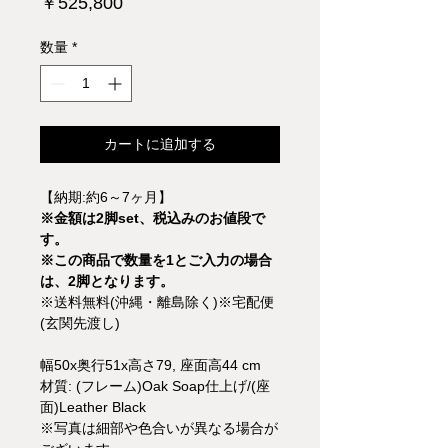
価
￥525,800
格
数量
*
カートに追加する
【納期:約6～7ヶ月】
※金額は2脚set、税込みのお値段で
す。
※この商品で数量を1とご入力の場合
は、2脚となります。
※送料無料(沖縄・離島除く)※宅配便
(玄関先渡し)
幅50x奥行51x高さ79, 座面高44 cm
材質: (フレーム)Oak Soap仕上げ/(座
面)Leather Black
※写真は細部や色合いが異なる場合が