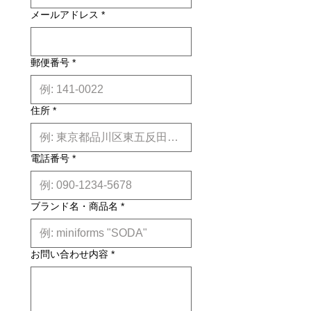
納期について: 基本的に、国内在庫品
※1脚当たりのお値段は272,800円(税
メールアドレス
*
は約２週間前後、国内外受注生産品は
込)となっております。
約6ヶ月前後のお届け予定になりま
す。(※各商品毎の目安は商品タイト
ル下【】内に記載しております。)
郵便番号
*
※上記はあくまで目安です。
詳しくは
こちら
住所
*
電話番号
*
ブランド名・商品名
*
お問い合わせ内容
*