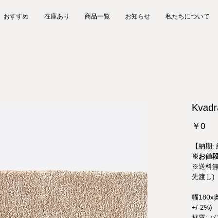
おすすめ
在庫あり
商品一覧
お知らせ
私たちについて
Kvadr
価
￥0
格
【納期:
※お値
※送料無
先渡し)
幅180x
+/-2%)
材質: 