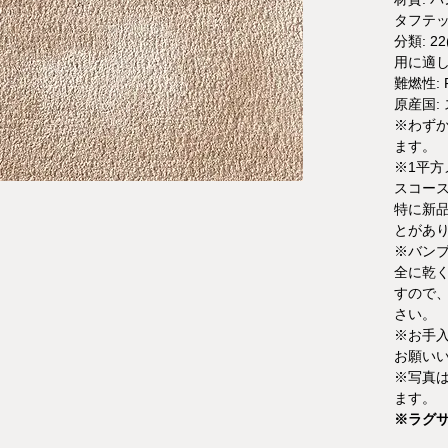
タフテッド
分類: 
用に適
難燃性: F
原産国:
※わず
ます。
※1平方
スコー
特に新
とがあ
※バン
全に乾
すので
さい。
※お手
お願い
※写真
ます。
※ラグ