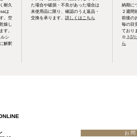
く耐久
た場合や破損・不良があった場合は
納期に
saは
未使用品に限り、確認のうえ返品・
２週間
す。空
交換を承ります。
詳しくはこちら
前後の
乾燥し
毎の目
ます。
ており
ペルシ
※上記
に解釈
ら
ONLINE
​
お 問 