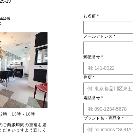
5-19
お名前
*
.co.jp
:
メールアドレス
*
郵便番号
*
住所
*
電話番号
*
2時、13時～18時
ブランド名・商品名
*
のご商談時間の重複を避
くださいますよう宜しく