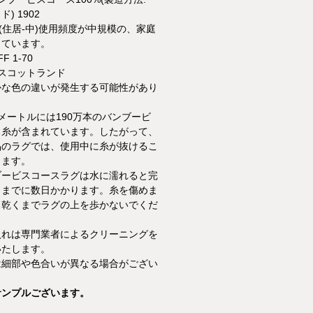
) 1902
22(住居-中)使用頻度が中規模の、家庭
しています。
F 1-70
 スコットランド
かな色の違いが発生する可能性があり
メートルには190万本のバンブービ
ス糸が含まれています。したがって、
品のラグでは、使用中に糸が抜けるこ
ります。
ブービスコースラグは水に濡れると完
くまでに数日かかります。糸を傷めま
、乾くまでラグの上を歩かないでくだ
入れは専門業者によるクリーニングを
いたします。
は細部や色合いが異なる場合がござい
サンプルございます。