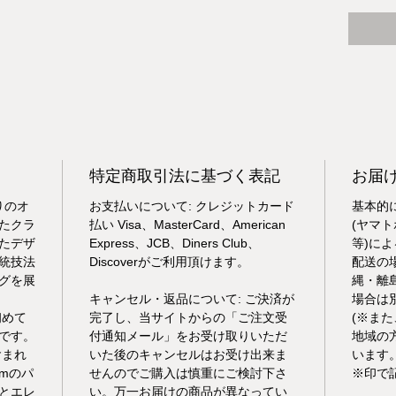
特定商取引法に基づく表記
お届
りのオ
お支払いについて: クレジットカード
基本的
たクラ
払い Visa、MasterCard、American
(ヤマ
たデザ
Express、JCB、Diners Club、
等)に
統技法
Discoverがご利用頂けます。
配送の
グを展
縄・離
キャンセル・返品について: ご決済が
場合は
初めて
完了し、当サイトからの「ご注文受
(※ま
です。
付通知メール」をお受け取りいただ
地域の
含まれ
いた後のキャンセルはお受け出来ま
います
mのパ
せんのでご購入は慎重にご検討下さ
※印で
とエレ
い。万一お届けの商品が異なってい