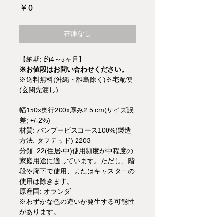
価
￥0
格
在庫なし
【納期: 約4～5ヶ月】
※お値段はお問い合わせください。
※送料無料(沖縄・離島除く)※宅配便
(玄関先渡し)
幅150x奥行200x厚み2.5 cm(サイズ誤
差; +/-2%)
材質: バンブービスコース100%(製造
方法: タフテッド) 2203
分類: 22(住居-中)使用頻度が中程度の
家庭用途に適しています。ただし、階
段や廊下で使用、またはキャスターの
使用は除きます。
原産国: オランダ
※わずかな色の違いが発生する可能性
があります。