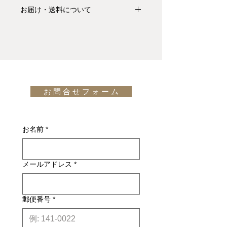
お支払いについて: クレジットカード
だわったデザイン、触感の豊かさを特
お届け・送料について
払い Visa、MasterCard、American
徴とし、伝統技法を現代的にアレンジ
Express、JCB、Diners Club、
基本的にお届けは全て当社指定宅配業
したデザインラグを展開しています。
Discoverがご利用頂けます。
者(ヤマトホームコンビニエンス・佐
Blissは、色、構造、素材、そして光と
川急便等)によるお渡しとなります。
のユニークな戯れ方が洗練された融合
キャンセル・返品について: ご決済が
宅配便での配送の場合、配送料は無料
を織りなし、際立った魅力を放つラグ
完了し、当サイトからの「ご注文受付
です。但し、沖縄・離島の地域、或い
です。バンブービスコース糸の密度、
通知メール」をお受け取りいただいた
は国外へのお届けの場合は別途お見積
不規則なパイルの高さとその構造によ
後のキャンセルはお受け出来ませんの
お 問 合 せ フ ォ ー ム
りが必要になります。(※また、商品
り、「Bliss」は独特の深みのあるエレ
でご購入は慎重にご検討下さい。万一
によっては東京近郊以外の地域の方は
ガントな光沢を放ちます。1平方メー
お届けの商品が異なっていた場合や破
別途お見積りとなるものもございま
トルあたり270万本の糸を使用。
損・不良があった場合は未使用品に限
す。その場合、商品タイトルの近くに
design: Kvadrat
お名前
*
り、確認のうえ返品・交換を承りま
※印で記載しております。)
す。
詳しくはこちら
納期について: 基本的に、国内在庫品
メールアドレス
*
は約２週間前後、国内外受注生産品は
約6ヶ月前後のお届け予定になりま
す。(※各商品毎の目安は商品タイト
ル下【】内に記載しております。)
郵便番号
*
※上記はあくまで目安です。
詳しくは
こちら