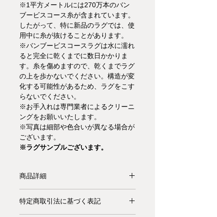
※1平方メートルには270万本のバン
ブービスコース糸が含まれています。
したがって、特に新品のラグでは、使
用中に糸が抜けることがあります。
※バンブービスコースラグは水に濡れ
ると完全に乾くまでに数日かかりま
す。糸を傷めますので、乾くまでラグ
の上を歩かないでください。構造が変
化する可能性があるため、ラグをこす
らないでください。
※お手入れは専門業者によるクリーニ
ングをお願いいたします。
※写真は細部や色合いが異なる場合が
ございます。
※ラグサンプルございます。
商品詳細
【受注生産品】Kvadratラグは手織り
特定商取引法に基づく表記
のオーダーメイド製品です。上質で優
れたクラフトマンシップ、細部までこ