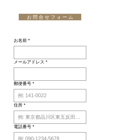
完了し、当サイトからの「ご注文受付
です。但し、沖縄・離島の地域、或い
います。デザイナーのHella Jongerius
通知メール」をお受け取りいただいた
は国外へのお届けの場合は別途お見積
氏によればBoldは、「ラグの最も重要
後のキャンセルはお受け出来ませんの
お 問 合 せ フ ォ ー ム
りが必要になります。(※また、商品
な特徴であり、最もよく知られている
でご購入は慎重にご検討下さい。万一
によっては東京近郊以外の地域の方は
特徴」である、暖かさと手触りの良さ
お届けの商品が異なっていた場合や破
別途お見積りとなるものもございま
を定義し続けています。糸を撚ってか
損・不良があった場合は未使用品に限
す。その場合、商品タイトルの近くに
ら手染めするという独特の工程を経
お名前
*
り、確認のうえ返品・交換を承りま
※印で記載しております。)
て、色が糸の芯まで完全に浸透しない
す。
詳しくはこちら
ようにしているため、Boldはあらゆる
納期について: 基本的に、国内在庫品
空間において存在感を発揮します。
メールアドレス
*
は約２週間前後、国内外受注生産品は
design: Hella Jongerius
約6ヶ月前後のお届け予定になりま
す。(※各商品毎の目安は商品タイト
ル下【】内に記載しております。)
郵便番号
*
※上記はあくまで目安です。
詳しくは
こちら
住所
*
電話番号
*