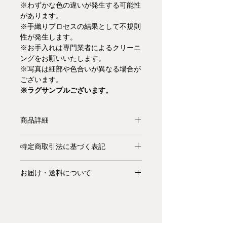
※わずかな色の違いが発生する可能性
があります。
※手織りプロセスの結果として不規則
性が発生します。
※お手入れは専門業者によるクリーニ
ングをお願いいたします。
※写真は細部や色合いが異なる場合が
ございます。
※ラグサンプルございます。
商品詳細
【受注生産品】Kvadratラグは手織り
特定商取引法に基づく表記
のオーダーメイド製品です。上質で優
れたクラフトマンシップ、細部までこ
お支払いについて: クレジットカード
だわったデザイン、触感の豊かさを特
お届け・送料について
払い Visa、MasterCard、American
徴とし、伝統技法を現代的にアレンジ
Express、JCB、Diners Club、
基本的にお届けは全て当社指定宅配業
したデザインラグを展開しています。
Discoverがご利用頂けます。
者(ヤマトホームコンビニエンス・佐
手紡ぎと機械紡ぎの糸を組み合わせて
川急便等)によるお渡しとなります。
作られたボールドは、過去と現在の融
キャンセル・返品について: ご決済が
宅配便での配送の場合、配送料は無料
合した技術と微妙な凹凸感を表現して