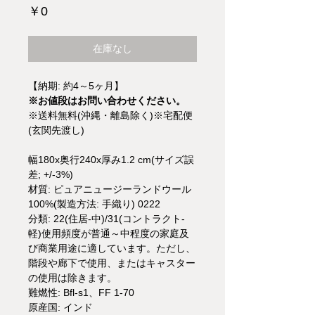
価
￥0
格
在庫なし
【納期: 約4～5ヶ月】
※お値段はお問い合わせください。
※送料無料(沖縄・離島除く)※宅配便
(玄関先渡し)
幅180x奥行240x厚み1.2 cm(サイズ誤
差; +/-3%)
材質: ピュアニュージーランドウール
100%(製造方法: 手織り) 0222
分類: 22(住居-中)/31(コントラクト-
軽)使用頻度が普通～中程度の家庭及
び商業用途に適しています。ただし、
階段や廊下で使用、またはキャスター
の使用は除きます。
難燃性: Bfl-s1、FF 1-70
原産国: インド