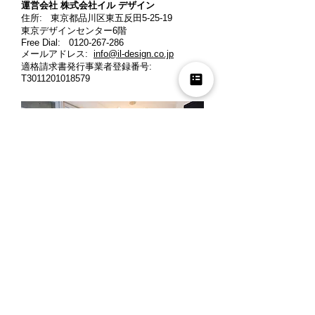
運営会社 株式会社イル デザイン​
住所: 東京都品川区東五反田5-25-19
東京デザインセンター6階
Free Dial:
0120-267-286
メールアドレス:
info@il-design.co.jp
適格請求書発行事業者登録番号
:
T3011201018579
営業時間: 月曜～金曜 10時～12時、13時
～18時
定休日: 土曜・日曜・祝日
※ご来店の際には、お客様同士のご商談時
間の重複を避ける為、事前にお電話でご予