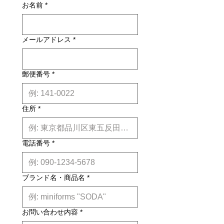
す。その場合、商品タイトルの近くに
お名前
*
り、確認のうえ返品・交換を承りま
※印で記載しております。)
す。
詳しくはこちら
納期について: 基本的に、国内在庫品
メールアドレス
*
は約２週間前後、国内外受注生産品は
約6ヶ月前後のお届け予定になりま
す。(※各商品毎の目安は商品タイト
ル下【】内に記載しております。)
郵便番号
*
※上記はあくまで目安です。
詳しくは
こちら
住所
*
電話番号
*
ブランド名・商品名
*
お問い合わせ内容
*