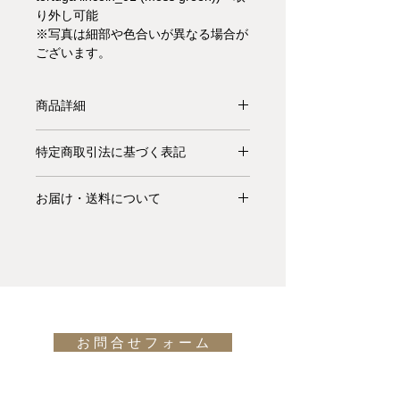
り外し可能
※写真は細部や色合いが異なる場合が
ございます。
商品詳細
【受注生産品】Hardy Stoolは、シン
特定商取引法に基づく表記
プルで美しいスツールです。スリムな
金属製のフレームが形成する直方体は
お支払いについて: クレジットカード
繊細でクールな印象で、その上のパッ
お届け・送料について
払い Visa、MasterCard、American
ドと美しい仕上げのファブリック張り
Express、JCB、Diners Club、
基本的にお届けは全て当社指定宅配業
の座面クッションとがあたたかな雰囲
Discoverがご利用頂けます。
者(ヤマトホームコンビニエンス・佐
気を作り、その対比が非常に洗練され
川急便等)によるお渡しとなります。
たデザインとなっております。
キャンセル・返品について: ご決済が
宅配便での配送の場合、配送料は無料
design: ANDREA PARISIO (2006)
完了し、当サイトからの「ご注文受付
です。但し、沖縄・離島の地域、或い
通知メール」をお受け取りいただいた
は国外へのお届けの場合は別途お見積
後のキャンセルはお受け出来ませんの
お 問 合 せ フ ォ ー ム
りが必要になります。(※また、商品
でご購入は慎重にご検討下さい。万一
によっては東京近郊以外の地域の方は
お届けの商品が異なっていた場合や破
別途お見積りとなるものもございま
損・不良があった場合は未使用品に限