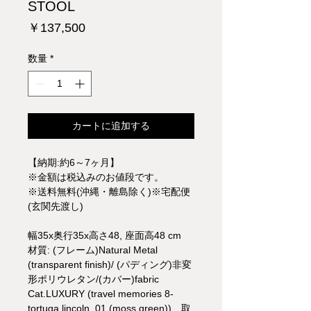
STOOL
価
￥137,500
格
数量
*
カートに追加する
【納期:約6～7ヶ月】
※金額は税込みのお値段です。
※送料無料(沖縄・離島除く)※宅配便
(玄関先渡し)
幅35x奥行35x高さ48, 座面高48 cm
材質: (フレーム)Natural Metal
(transparent finish)/ (パディング)非変
形ポリウレタン/(カバー)fabric
Cat.LUXURY (travel memories 8-
tortuga lincoln_01 (moss green)) 取