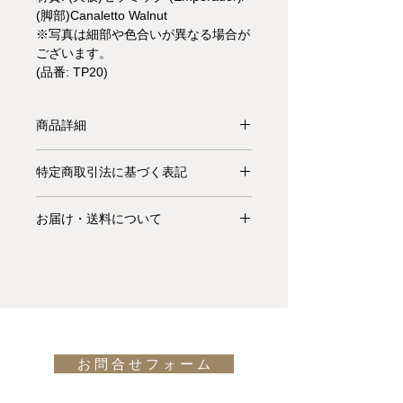
(脚部)Canaletto Walnut
※写真は細部や色合いが異なる場合が
ございます。
(品番: TP20)
商品詳細
【受注生産品】ACCO(アッコ)は
特定商取引法に基づく表記
Accordion(アコーディオン)のように
規則的にジグザグと美しいラインのベ
お支払いについて: クレジットカード
ースフレームを持つダイニングテーブ
お届け・送料について
払い Visa、MasterCard、American
ルです。こちらはトップがEmperador
Express、JCB、Diners Club、
基本的にお届けは全て当社指定宅配業
セラミック、脚部がAsh stained heat-
Discoverがご利用頂けます。
者(ヤマトホームコンビニエンス・佐
treated oakで、落ち着いたこげ茶色の
川急便等)によるお渡しとなります。
テイストでまとめたバージョン。
異な
キャンセル・返品について: ご決済が
宅配便での配送の場合、配送料は無料
る仕様のバージョン
はこちらをご覧く
完了し、当サイトからの「ご注文受付
です。但し、沖縄・離島の地域、或い
ださい。
通知メール」をお受け取りいただいた
は国外へのお届けの場合は別途お見積
design: Florian Schmid
後のキャンセルはお受け出来ませんの
お 問 合 せ フ ォ ー ム
りが必要になります。(※また、商品
でご購入は慎重にご検討下さい。万一
によっては東京近郊以外の地域の方は
お届けの商品が異なっていた場合や破