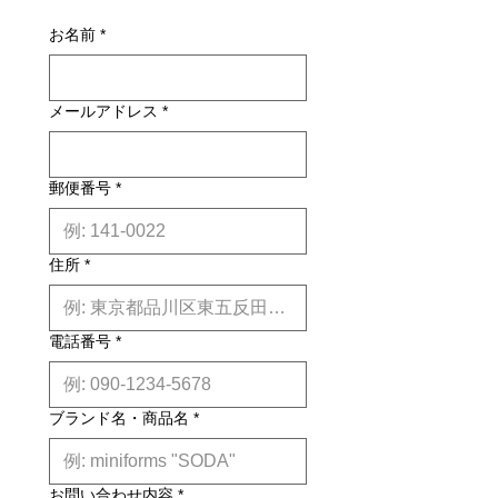
別途お見積りとなるものもございま
損・不良があった場合は未使用品に限
す。その場合、商品タイトルの近くに
お名前
*
り、確認のうえ返品・交換を承りま
※印で記載しております。)
す。
詳しくはこちら
納期について: 基本的に、国内在庫品
メールアドレス
*
は約２週間前後、国内外受注生産品は
約6ヶ月前後のお届け予定になりま
す。(※各商品毎の目安は商品タイト
ル下【】内に記載しております。)
郵便番号
*
※上記はあくまで目安です。
詳しくは
こちら
住所
*
電話番号
*
ブランド名・商品名
*
お問い合わせ内容
*