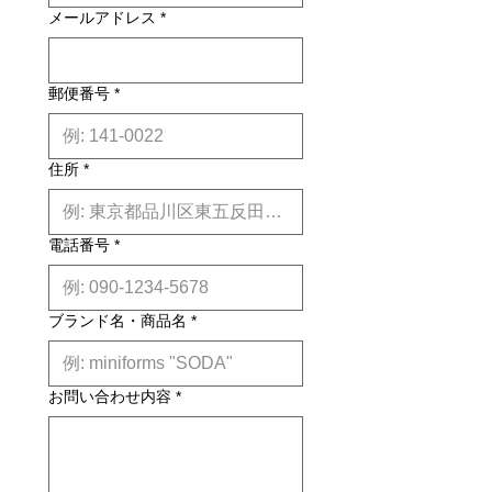
納期について: 基本的に、国内在庫品
メールアドレス
*
は約２週間前後、国内外受注生産品は
約6ヶ月前後のお届け予定になりま
す。(※各商品毎の目安は商品タイト
ル下【】内に記載しております。)
郵便番号
*
※上記はあくまで目安です。
詳しくは
こちら
住所
*
電話番号
*
ブランド名・商品名
*
お問い合わせ内容
*