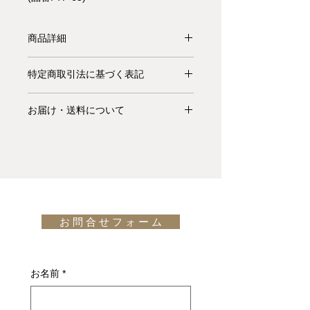
商品詳細
【受注生産品】脚部と天板を完全に
特定商取引法に基づく表記
Black Ashで製作したテーブルです。
木の優しさが温かい味わいを醸し出
お支払いについて: クレジットカード
し、でどんなタイプのお部屋にもマッ
お届け・送料について
払い Visa、MasterCard、American
チする質感です。また、シンプルであ
Express、JCB、Diners Club、
基本的にお届けは全て当社指定宅配業
りながら脚部の角度がさりげないお洒
Discoverがご利用頂けます。
者(ヤマトホームコンビニエンス・佐
落を生み出しています。
Canaletto
川急便等)によるお渡しとなります。
Walnutのバージョン
はこちら。
キャンセル・返品について: ご決済が
宅配便での配送の場合、配送料は無料
design: Paolo Cappello
完了し、当サイトからの「ご注文受付
です。但し、沖縄・離島の地域、或い
通知メール」をお受け取りいただいた
は国外へのお届けの場合は別途お見積
後のキャンセルはお受け出来ませんの
お 問 合 せ フ ォ ー ム
りが必要になります。(※また、商品
でご購入は慎重にご検討下さい。万一
によっては東京近郊以外の地域の方は
お届けの商品が異なっていた場合や破
別途お見積りとなるものもございま
損・不良があった場合は未使用品に限
す。その場合、商品タイトルの近くに
お名前
*
り、確認のうえ返品・交換を承りま
※印で記載しております。)
す。
詳しくはこちら