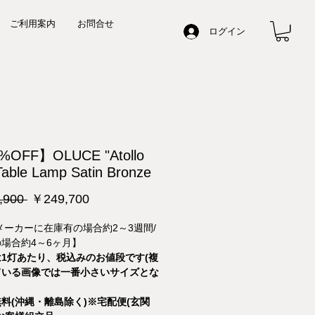
ご利用案内
お問合せ
ログイン
OFF】OLUCE "Atollo
Table Lamp Satin Bronze
通
セ
,900 
￥249,700
常
ー
メーカーに在庫有の場合約2～3週間/
価
ル
場合約4～6ヶ月】
格
価
1灯あたり、税込みのお値段です(複
格
ている画像では一番小さいサイズとな
料(沖縄・離島除く)※宅配便(玄関