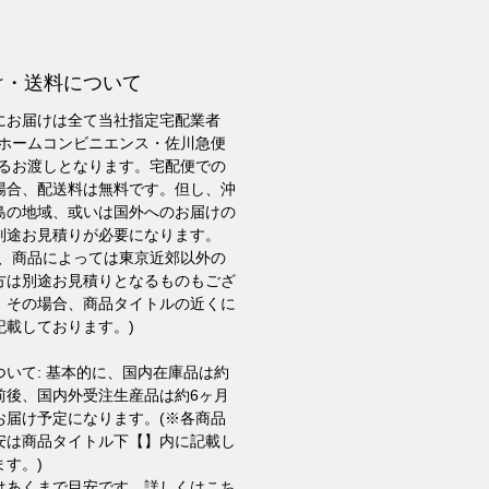
け・送料について
にお届けは全て当社指定宅配業者
トホームコンビニエンス・佐川急便
よるお渡しとなります。宅配便での
場合、配送料は無料です。但し、沖
島の地域、或いは国外へのお届けの
別途お見積りが必要になります。
た、商品によっては東京近郊以外の
方は別途お見積りとなるものもござ
。その場合、商品タイトルの近くに
記載しております。)
ついて: 基本的に、国内在庫品は約
前後、国内外受注生産品は約6ヶ月
お届け予定になります。(※各商品
安は商品タイトル下【】内に記載し
ます。)
はあくまで目安です。
詳しくはこち