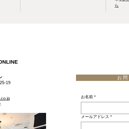
ら
ONLINE
​
お 問 
5-19
お名前
*
.co.jp
:
メールアドレス
*