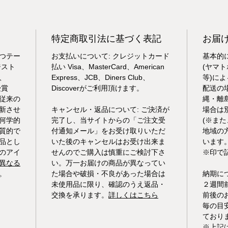
特定商取引法に基づく表記
お届
つテー
お支払いについて: クレジットカード
基本的
ジスト
払い Visa、MasterCard、American
(ヤマ
、
Express、JCB、Diners Club、
等)に
受賞
Discoverがご利用頂けます。
配送の
従来の
縄・離
新させ
キャンセル・返品について: ご決済が
場合は
何学的
完了し、当サイトからの「ご注文受
(※ま
質的で
付通知メール」をお受け取りいただ
地域の
品とし
いた後のキャンセルはお受け出来ま
います
のアイ
せんのでご購入は慎重にご検討下さ
※印で
異なる
い。万一お届けの商品が異なってい
。
た場合や破損・不良があった場合は
納期に
未使用品に限り、確認のうえ返品・
２週間
交換を承ります。
詳しくはこちら
前後の
毎の目
ており
※上記