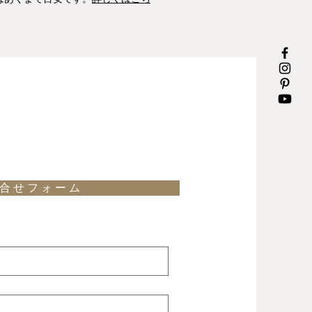
合 せ フ ォ ー ム