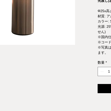
先渡し)
Φ25x高
材質: 
カラー: Sa
光源: 2
せん)
※国内
※コード
※写真
ます。
数量
*