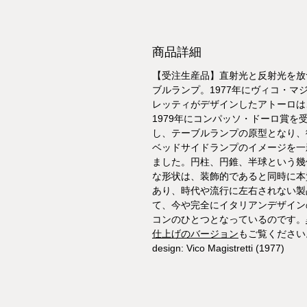
商品詳細
【受注生産品】直射光と反射光を放
ブルランプ。1977年にヴィコ・マ
レッティがデザインしたアトーロは
1979年にコンパッソ・ドーロ賞を
し、テーブルランプの原型となり、
ベッドサイドランプのイメージを一
ました。円柱、円錐、半球という幾
な形状は、装飾的であると同時に本
あり、時代や流行に左右されない製
て、今や完全にイタリアンデザイン
コンのひとつとなっているのです。
仕上げのバージョン
もご覧ください
design: Vico Magistretti (1977)