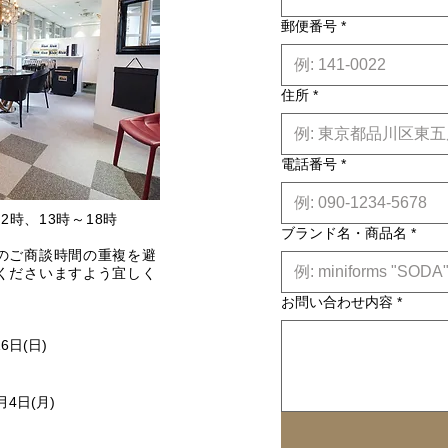
郵便番号
*
住所
*
電話番号
*
2時、13時～18時
ブランド名・商品名
*
のご商談時間の重複を避
くださいますよう宜しく
お問い合わせ内容
*
16日(日)
月4日(月)