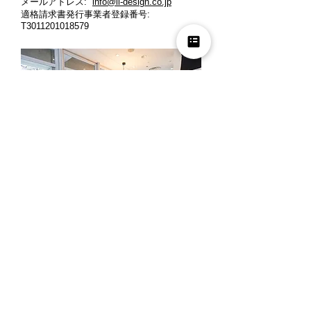
メールアドレス:
info@il-design.co.jp
適格請求書発行事業者登録番号
:
T3011201018579
営業時間: 月曜～金曜 10時～12時、13時
～18時
定休日: 土曜・日曜・祝日
※ご来店の際には、お客様同士のご商談時
間の重複を避ける為、事前にお電話でご予
約くださいますよう宜しくお願い申し上げ
ます。
夏季休業
2026年8月8日(土) ～ 2026年8月16日(日)