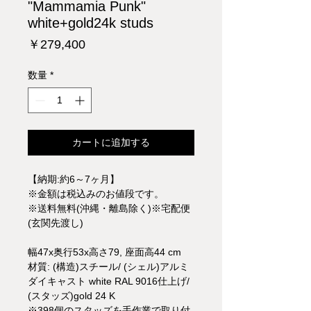
"Mammamia Punk"
white+gold24k studs
価
￥279,400
格
数量
*
カートに追加する
【納期:約6～7ヶ月】
※金額は税込みのお値段です。
※送料無料(沖縄・離島除く)※宅配便
(玄関先渡し)
幅47x奥行53x高さ79, 座面高44 cm
材質: (構造)スチール/ (シェル)アルミ
ダイキャスト white RAL 9016仕上げ/
(スタッズ)gold 24 K
※398個のスタッズを手作業で取り付