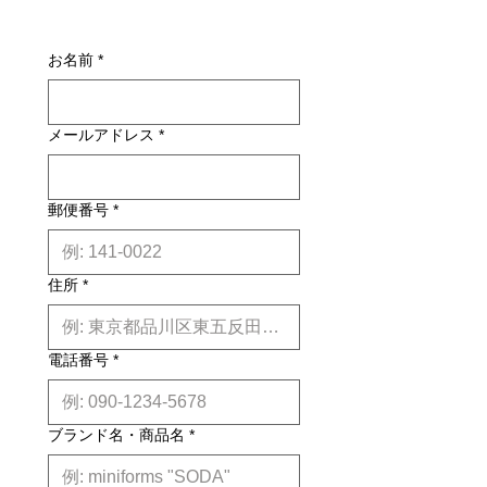
によっては東京近郊以外の地域の方は
お届けの商品が異なっていた場合や破
別途お見積りとなるものもございま
デザイナーのLapo Ciatti曰く―「私は
損・不良があった場合は未使用品に限
す。その場合、商品タイトルの近くに
常にパンクの世界に魅了されてきまし
お名前
*
り、確認のうえ返品・交換を承りま
※印で記載しております。)
た。その不適合な攻撃性と反逆性に。
す。
詳しくはこちら
パンクのスタイルは、"自分でやる "と
納期について: 基本的に、国内在庫品
いう戦略を特徴としており、小さなデ
メールアドレス
*
は約２週間前後、国内外受注生産品は
ィテールで物や服を新たな文脈に置く
約6ヶ月前後のお届け予定になりま
ことができます。パンク文化のシンボ
す。(※各商品毎の目安は商品タイト
ルのひとつを椅子の背もたれに適用し
ル下【】内に記載しております。)
たところ、私たちの目の前にまったく
郵便番号
*
※上記はあくまで目安です。
詳しくは
新しい意味の世界が広がりました。こ
こちら
れが、Mammamia Punkプロジェクト
で起こったことでした。」
住所
*
design: Lapo Ciatti (2013) special
edition
電話番号
*
ブランド名・商品名
*