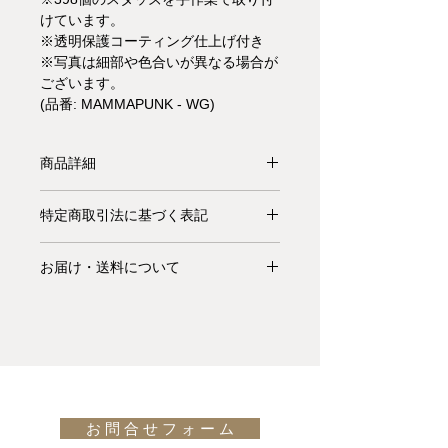
けています。
※透明保護コーティング仕上げ付き
※写真は細部や色合いが異なる場合が
ございます。
(品番: MAMMAPUNK - WG)
商品詳細
【受注生産品】手作業で398個のスタ
特定商取引法に基づく表記
ッズを散りばめたMammamia Punk
は、Lapo CiattiによるMammamiaチ
お支払いについて: クレジットカード
ェアのスペシャルエディションです。
お届け・送料について
払い Visa、MasterCard、American
世界中がパンク文化に敬意を表した
Express、JCB、Diners Club、
基本的にお届けは全て当社指定宅配業
2013年に発表されたMammamia
Discoverがご利用頂けます。
者(ヤマトホームコンビニエンス・佐
Punkは、ニューヨークのメトロポリ
川急便等)によるお渡しとなります。
タン美術館で開催された名誉ある展示
キャンセル・返品について: ご決済が
宅配便での配送の場合、配送料は無料
会のおかげで、定義を逃れ、型破り
完了し、当サイトからの「ご注文受付
です。但し、沖縄・離島の地域、或い
に、強く大胆なキャラクターを持つこ
通知メール」をお受け取りいただいた
は国外へのお届けの場合は別途お見積
とを目指し、その名の通り誇らしげ
後のキャンセルはお受け出来ませんの
お 問 合 せ フ ォ ー ム
りが必要になります。(※また、商品
に、ムーブメントに並び立ちました。
でご購入は慎重にご検討下さい。万一