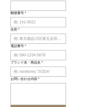
約6ヶ月前後のお届け予定になりま
す。(※各商品毎の目安は商品タイト
ル下【】内に記載しております。)
郵便番号
*
※上記はあくまで目安です。
詳しくは
こちら
住所
*
電話番号
*
ブランド名・商品名
*
お問い合わせ内容
*