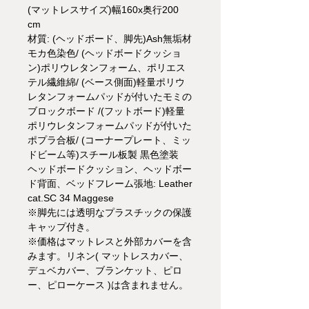
(マットレスサイズ)幅160x奥行200
cm
材質: (ヘッドボード、脚先)Ash無垢材
モカ色染色/ (ヘッドボードクッショ
ン)ポリウレタンフォーム、ポリエス
テル繊維綿/ (ベース側面)軽量ポリウ
レタンフォームパッドが付いたモミの
ブロックボード /(フットボード)軽量
ポリウレタンフォームパッドが付いた
ポプラ合板/ (コーナープレート、ミッ
ドビーム等)スチール板製 黒色塗装
ヘッドボードクッション、ヘッドボー
ド背面、ベッドフレーム張地: Leather
cat.SC 34 Maggese
※脚先には透明なプラスチックの保護
キャップ付き。
※価格はマットレスと外部カバーを含
みます。リネン( マットレスカバー、
デュベカバー、ブランケット、ピロ
ー、ピローケース )は含まれません。