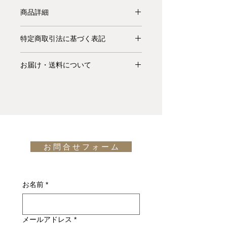
商品詳細
【受注生産品】有名なフォントと同
特定商取引法に基づく表記
じ"Times"と呼ばれるこのベッドは、
Timesフォントと同様に鋭敏さと無駄
お支払いについて: クレジットカード
のないスタイルを備えています。この
お届け・送料について
払い Visa、MasterCard、American
ベッドは、ポルトローナフラウの新し
Express、JCB、Diners Club、
基本的にお届けは全て当社指定宅配業
いビジョンを体現しています。余計な
Discoverがご利用頂けます。
者(ヤマトホームコンビニエンス・佐
ものはなく、すべてが自然な優雅な軽
川急便等)によるお渡しとなります。
やかさ。そして、すべての要素が休息
キャンセル・返品について: ご決済が
宅配便での配送の場合、配送料は無料
とリラクゼーションを促進しているよ
完了し、当サイトからの「ご注文受付
です。但し、沖縄・離島の地域、或い
うです。
通知メール」をお受け取りいただいた
は国外へのお届けの場合は別途お見積
design: Spalvieri & Del Ciotto (2018)
後のキャンセルはお受け出来ませんの
お 問 合 せ フ ォ ー ム
りが必要になります。(※また、商品
でご購入は慎重にご検討下さい。万一
によっては東京近郊以外の地域の方は
お届けの商品が異なっていた場合や破
別途お見積りとなるものもございま
損・不良があった場合は未使用品に限
す。その場合、商品タイトルの近くに
お名前
*
り、確認のうえ返品・交換を承りま
※印で記載しております。)
す。
詳しくはこちら
納期について: 基本的に、国内在庫品
メールアドレス
*
は約２週間前後、国内外受注生産品は