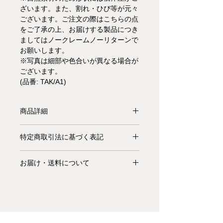
ざいます。また、割れ・ひび等が元々
ございます。ご注文の際はこちらの点
をご了承の上、お届けする製品につき
ましてはノークレームノーリターンで
お願いします。
※写真は細部や色合いが異なる場合が
ございます。
(品番: TAK/A1)
商品詳細
【受注生産品】面取りされて丸みを帯
特定商取引法に基づく表記
びた3つの側面が接合され、側面にフ
ットレストが接ぎ木された無垢材で作
お支払いについて: クレジットカード
られたスツールです。こちらは節有り
お届け・送料について
払い Visa、MasterCard、American
のWalnutで作られたバージョンです。
Express、JCB、Diners Club、
基本的にお届けは全て当社指定宅配業
Oakのバージョン
も是非ご覧くださ
Discoverがご利用頂けます。
者(ヤマトホームコンビニエンス・佐
い。
川急便等)によるお渡しとなります。
キャンセル・返品について: ご決済が
宅配便での配送の場合、配送料は無料
※Riva1920では、管理・プログラム
完了し、当サイトからの「ご注文受付