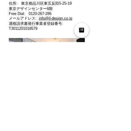
住所: 東京都品川区東五反田5-25-19
東京デザインセンター6階
Free Dial:
0120-267-286
メールアドレス:
info@il-design.co.jp
適格請求書発行事業者登録番号
:
T3011201018579
営業時間: 月曜～金曜 10時～12時、13時
～18時
定休日: 土曜・日曜・祝日
※ご来店の際には、お客様同士のご商談時
間の重複を避ける為、事前にお電話でご予
約くださいますよう宜しくお願い申し上げ