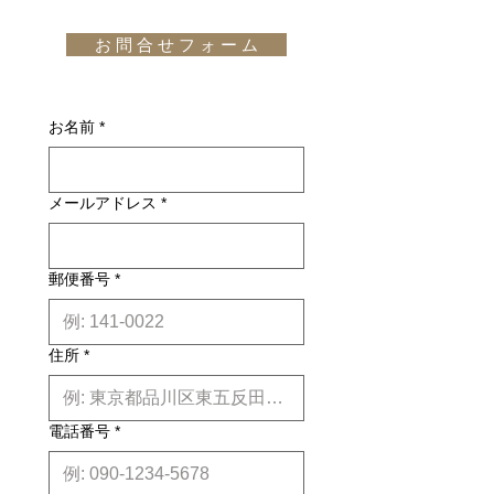
です。但し、沖縄・離島の地域、或い
された方法でカットしたウォールナッ
通知メール」をお受け取りいただいた
は国外へのお届けの場合は別途お見積
ト材を使用しています。
後のキャンセルはお受け出来ませんの
お 問 合 せ フ ォ ー ム
りが必要になります。(※また、商品
design: Michele Tavano (2018)
でご購入は慎重にご検討下さい。万一
によっては東京近郊以外の地域の方は
お届けの商品が異なっていた場合や破
別途お見積りとなるものもございま
損・不良があった場合は未使用品に限
す。その場合、商品タイトルの近くに
お名前
*
り、確認のうえ返品・交換を承りま
※印で記載しております。)
す。
詳しくはこちら
納期について: 基本的に、国内在庫品
メールアドレス
*
は約２週間前後、国内外受注生産品は
約6ヶ月前後のお届け予定になりま
す。(※各商品毎の目安は商品タイト
ル下【】内に記載しております。)
郵便番号
*
※上記はあくまで目安です。
詳しくは
こちら
住所
*
電話番号
*