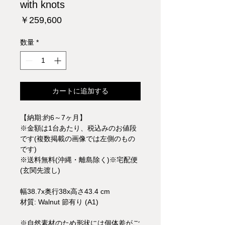
with knots
価
￥259,600
格
数量
*
カートに追加する
【納期:約6～7ヶ月】
※金額は1台あたり、税込みのお値段
です(複数掲載の画像では左側のもの
です)
※送料無料(沖縄・離島除く)※宅配便
(玄関先渡し)
幅38.7x奥行38x高さ43.4 cm
材質: Walnut 節有り (A1)
※自然素材のため形状には個体差がご