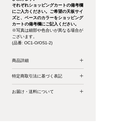
それぞれショッピングカートの備考欄
にご入力ください。ご希望の天板サイ
ズと、ベースのカラーをショッピング
カートの備考欄にご記入ください。
※写真は細部や色合いが異なる場合が
ございます。
(品番: OC1-O/OS1-2)
商品詳細
【受注生産品】
※ベースのカラーバリ
特定商取引法に基づく表記
エーションはこちらです。
カラー名
(番号)をショッピングカートの備考欄
お支払いについて: クレジットカード
にご入力ください。
お届け・送料について
払い Visa、MasterCard、American
Express、JCB、Diners Club、
基本的にお届けは全て当社指定宅配業
Discoverがご利用頂けます。
者(ヤマトホームコンビニエンス・佐
川急便等)によるお渡しとなります。
キャンセル・返品について: ご決済が
宅配便での配送の場合、配送料は無料
完了し、当サイトからの「ご注文受付
です。但し、沖縄・離島の地域、或い
通知メール」をお受け取りいただいた