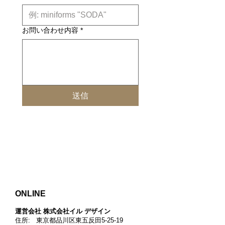
Tondoの他の天板のバージョンもどう
ぞご覧ください。
IL DESIGN websiteのSitiaページでは
お問い合わせ内容
*
Tondoの別のバリエーションについて
もご紹介しております。是非
こちらの
ページ
もご覧ください。
design: CRS Sitia design
送信
ONLINE
運営会社 株式会社イル デザイン​
住所: 東京都品川区東五反田5-25-19