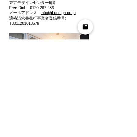
東京デザインセンター6階
Free Dial:
0120-267-286
メールアドレス:
info@il-design.co.jp
適格請求書発行事業者登録番号
:
T3011201018579
営業時間: 月曜～金曜 10時～12時、13時
～18時
定休日: 土曜・日曜・祝日
※ご来店の際には、お客様同士のご商談時
間の重複を避ける為、事前にお電話でご予
約くださいますよう宜しくお願い申し上げ
ます。