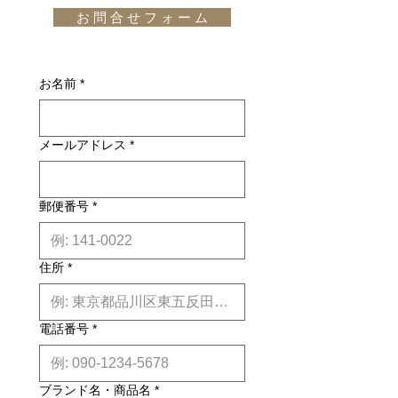
は国外へのお届けの場合は別途お見積
後のキャンセルはお受け出来ませんの
お 問 合 せ フ ォ ー ム
りが必要になります。(※また、商品
でご購入は慎重にご検討下さい。万一
によっては東京近郊以外の地域の方は
お届けの商品が異なっていた場合や破
別途お見積りとなるものもございま
損・不良があった場合は未使用品に限
す。その場合、商品タイトルの近くに
お名前
*
り、確認のうえ返品・交換を承りま
※印で記載しております。)
す。
詳しくはこちら
納期について: 基本的に、国内在庫品
メールアドレス
*
は約２週間前後、国内外受注生産品は
約6ヶ月前後のお届け予定になりま
す。(※各商品毎の目安は商品タイト
ル下【】内に記載しております。)
郵便番号
*
※上記はあくまで目安です。
詳しくは
こちら
形もデザインもシンプルですっきりと
住所
*
した"Tondo"(トンド)は、リビングル
ームやバー、ラウンジなどで、アーム
チェアやソファの隣で最高の存在感を
放つ小さなテーブルです。コーヒーテ
電話番号
*
ーブルとしても、コンパクトなダイニ
ングテーブルとしてもお使いになれま
す。
ブランド名・商品名
*