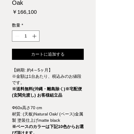
Oak
価
￥166,100
格
数量
*
カートに追加する
【納期: 約4～5ヶ月】
※金額は1台あたり、税込みのお値段
です。
※送料無料(沖縄・離島除く)※宅配便
(玄関先渡し) お客様組立品
Φ60x高さ70 cm
材質: (天板)Natural Oak/ (ベース)金属
製 塗装仕上げmatte black
※ベースのカラーは下記10色からお選
び頂けます。