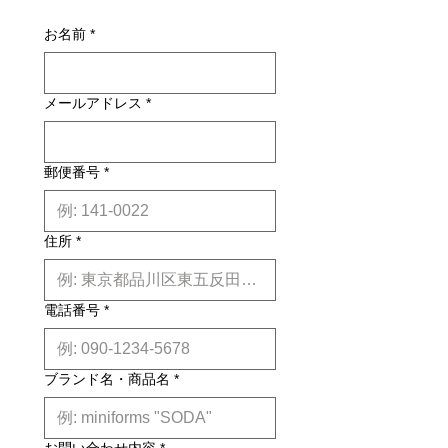
別途お見積りとなるものもございま
損・不良があった場合は未使用品に限
す。その場合、商品タイトルの近くに
お名前
*
り、確認のうえ返品・交換を承りま
※印で記載しております。)
す。
詳しくはこちら
納期について: 基本的に、国内在庫品
メールアドレス
*
は約２週間前後、国内外受注生産品は
約6ヶ月前後のお届け予定になりま
す。(※各商品毎の目安は商品タイト
ル下【】内に記載しております。)
郵便番号
*
※上記はあくまで目安です。
詳しくは
こちら
住所
*
電話番号
*
ブランド名・商品名
*