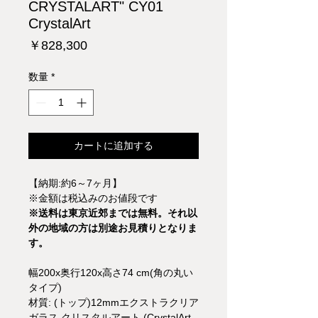
CRYSTALART" CY01
CrystalArt
価
￥828,300
格
数量
*
カートに追加する
【納期:約6～7ヶ月】
※金額は税込みのお値段です
※送料は東京近郊までは無料。それ以
外の地域の方は別途お見積りとなりま
す。
幅200x奥行120x高さ74 cm(角の丸い
タイプ)
材質: (トップ)12mmエクストラクリア
ガラス クリスタルアート (CrystalArt