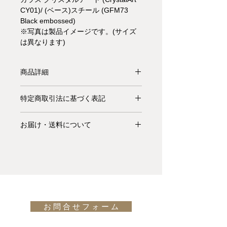
CY01)/ (ベース)スチール (GFM73
Black embossed)
※写真は製品イメージです。(サイズ
は異なります)
商品詳細
【受注生産品】SKORPIO
特定商取引法に基づく表記
CRYSTALART(スコルピオクリスタル
アート)。装飾的で、非常に芸術的な
お支払いについて: クレジットカード
プリントが施されている12mm エクス
お届け・送料について
払い Visa、MasterCard、American
トラクリアガラスの天板のダイニング
Express、JCB、Diners Club、
基本的にお届けは全て当社指定宅配業
テーブルです。ベースはスチールで
Discoverがご利用頂けます。
者(ヤマトホームコンビニエンス・佐
GFM73 Black embossedです。
川急便等)によるお渡しとなります。
design: Paolo Cattelan - Andrea
キャンセル・返品について: ご決済が
宅配便での配送の場合、配送料は無料
Lucatello(2019)
完了し、当サイトからの「ご注文受付
です。但し、沖縄・離島の地域、或い
通知メール」をお受け取りいただいた
は国外へのお届けの場合は別途お見積
後のキャンセルはお受け出来ませんの
お 問 合 せ フ ォ ー ム
りが必要になります。(※また、商品
でご購入は慎重にご検討下さい。万一
によっては東京近郊以外の地域の方は
お届けの商品が異なっていた場合や破