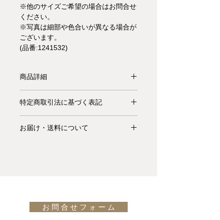
※他のサイズご希望の場合はお問合せ
ください。
※写真は細部や色合いが異なる場合が
ございます。
(品番:1241532)
商品詳細
【受注生産品】アースコレクション
特定商取引法に基づく表記
(EARTH COLLECTION)は、
Woodnotes社のペーパーヤーン製品の
お支払いについて: クレジットカード
継続的かつ自然な進化に基づいて作ら
お届け・送料について
払い Visa、MasterCard、American
れたペーパーヤーンカーペットです。
Express、JCB、Diners Club、
基本的にお届けは全て当社指定宅配業
このコレクションは、純粋な天然素
Discoverがご利用頂けます。
者(ヤマトホームコンビニエンス・佐
材、洗練されたアースカラー、クラシ
川急便等)によるお渡しとなります。
ックで時代を超越したウッドノーツの
キャンセル・返品について: ご決済が
宅配便での配送の場合、配送料は無料
デザインをエレガントに組み合わせた
完了し、当サイトからの「ご注文受付
です。但し、沖縄・離島の地域、或い
ものです。アースコレクションは、ウ
通知メール」をお受け取りいただいた
は国外へのお届けの場合は別途お見積
ッドノーツの精神であるシンプルさ、
後のキャンセルはお受け出来ませんの
お 問 合 せ フ ォ ー ム
りが必要になります。(※また、商品
調和、長期的な機能性を強く反映して
でご購入は慎重にご検討下さい。万一
によっては東京近郊以外の地域の方は
います。