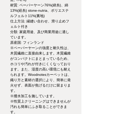
材質: ペーパーヤーン76%(緯糸)、綿
13%(経糸) stone-nutria、ポリエステ
ルフェルト11%(裏地)
仕上方法: 縁縫い合わせ、滑り止めフ
ェルト付き
分類: 家庭用途、及び商業用途に適し
ています。
原産国: フィンランド
※ペーパーヤーンの強度と耐久性は、
木質繊維に直接由来します。木質繊維
がコンパクトにまとまっているため、
ホコリや汚れが付きにくくなっており
ます。また、湿度の高い環境にも耐え
られます。Woodnotesカーペットは、
織り方と素材の選択により、簡単に発
火せず、表面が焦げるだけに留まりま
す。
※撥水加工を施しています。
※性質上クリーニングはできませんが
汚れも簡単にふき取ることができま
す。