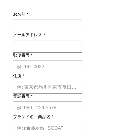
お届けの商品が異なっていた場合や破
別途お見積りとなるものもございま
アースコレクションは、ドイツ・デザ
損・不良があった場合は未使用品に限
す。その場合、商品タイトルの近くに
イン・アワード2021のエクセレン
お名前
*
り、確認のうえ返品・交換を承りま
※印で記載しております。)
ト・プロダクト・デザインにおいて、
す。
詳しくはこちら
最高位の「GOLD」を受賞しました。
納期について: 基本的に、国内在庫品
design: Woodnotes design team
メールアドレス
*
は約２週間前後、国内外受注生産品は
約6ヶ月前後のお届け予定になりま
す。(※各商品毎の目安は商品タイト
ル下【】内に記載しております。)
郵便番号
*
※上記はあくまで目安です。
詳しくは
こちら
住所
*
電話番号
*
ブランド名・商品名
*