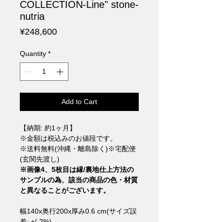
COLLECTION-Line" stone-
nutria
Price
¥248,600
Quantity
*
Add to Cart
【納期: 約1ヶ月】
※金額は税込みのお値段です。
※送料無料(沖縄・離島除く)※宅配便
(玄関先渡し)
※画像4、5枚目は縁/裏地仕上方法の
サンプルの為、該当の商品の色・材質
と異なることがございます。
幅140x奥行200x厚み0.6 cm(サイズ誤
差; +/-2%)