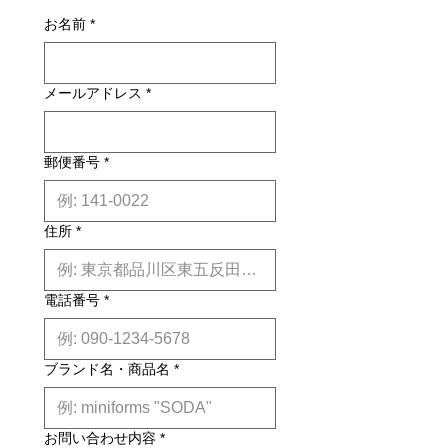
損・不良があった場合は未使用品に限
す。その場合、商品タイトルの近くに
お名前
*
り、確認のうえ返品・交換を承りま
※印で記載しております。)
す。
詳しくはこちら
納期について: 基本的に、国内在庫品
メールアドレス
*
は約２週間前後、国内外受注生産品は
約6ヶ月前後のお届け予定になりま
す。(※各商品毎の目安は商品タイト
ル下【】内に記載しております。)
郵便番号
*
※上記はあくまで目安です。
詳しくは
こちら
住所
*
電話番号
*
ブランド名・商品名
*
お問い合わせ内容
*