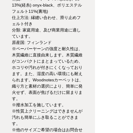
13%(経糸) onyx-black、ポリエステル
フェルト11%(裏地)
仕上方法: 縁縫い合わせ、滑り止めフ
ェルト付き
分類: 家庭用途、及び商業用途に適し
ています。
原産国: フィンランド
※ペーパーヤーンの強度と耐久性は、
木質繊維に直接由来します。木質繊維
がコンパクトにまとまっているため、
ホコリや汚れが付きにくくなっており
ます。また、湿度の高い環境にも耐え
られます。Woodnotesカーペットは、
織り方と素材の選択により、簡単に発
火せず、表面が焦げるだけに留まりま
す。
※撥水加工を施しています。
※性質上クリーニングはできませんが
汚れも簡単にふき取ることができま
す。
※他のサイズご希望の場合はお問合せ