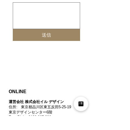
送信
ONLINE
運営会社 株式会社イル デザイン​
住所: 東京都品川区東五反田5-25-19
東京デザインセンター6階
Free Dial:
0120-267-286
メールアドレス:
info@il-design.co.jp
適格請求書発行事業者登録番号
: