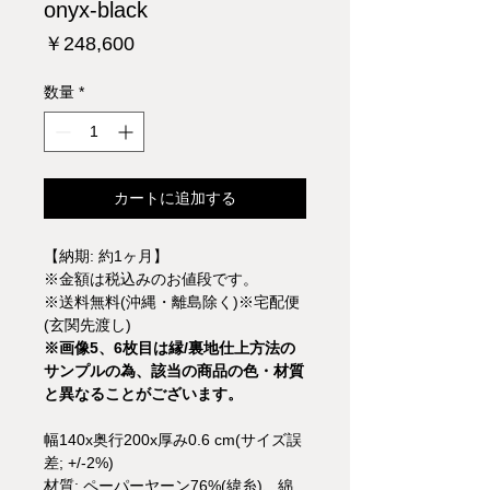
onyx-black
価
￥248,600
格
数量
*
カートに追加する
【納期: 約1ヶ月】
※金額は税込みのお値段です。
※送料無料(沖縄・離島除く)※宅配便
(玄関先渡し)
※画像5、6枚目は縁/裏地仕上方法の
サンプルの為、該当の商品の色・材質
と異なることがございます。
幅140x奥行200x厚み0.6 cm(サイズ誤
差; +/-2%)
材質: ペーパーヤーン76%(緯糸)、綿