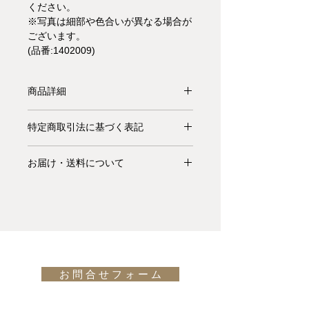
ください。
※写真は細部や色合いが異なる場合が
ございます。
(品番:1402009)
商品詳細
【受注生産品】"Fourways"カーペット
特定商取引法に基づく表記
のデザインは、4本の幅広のストライ
プを組み合わせることで色の遊びを生
お支払いについて: クレジットカード
み出し、リズムと構造を与えていま
お届け・送料について
払い Visa、MasterCard、American
す。
Express、JCB、Diners Club、
基本的にお届けは全て当社指定宅配業
Woodnotesは、ペーパーヤーンをテキ
Discoverがご利用頂けます。
者(ヤマトホームコンビニエンス・佐
スタイルに使用した世界で初めての企
川急便等)によるお渡しとなります。
業です。生分解性のある製品の製造や
キャンセル・返品について: ご決済が
宅配便での配送の場合、配送料は無料
有害物質を含まない素材や染料の選択
完了し、当サイトからの「ご注文受付
です。但し、沖縄・離島の地域、或い
をし、常に環境に配慮する方法を模索
通知メール」をお受け取りいただいた
は国外へのお届けの場合は別途お見積
しています。
後のキャンセルはお受け出来ませんの
お 問 合 せ フ ォ ー ム
りが必要になります。(※また、商品
design: Ritva Puotila
でご購入は慎重にご検討下さい。万一
によっては東京近郊以外の地域の方は
お届けの商品が異なっていた場合や破
別途お見積りとなるものもございま