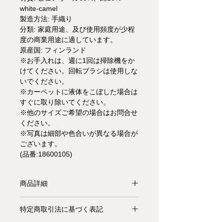
white-camel
製造方法: 手織り
分類: 家庭用途、及び使用頻度が少程
度の商業用途に適しています。
原産国: フィンランド
※お手入れは、週に1回は掃除機をか
けてください。回転ブラシは使用しな
いでください。
※カーペットに液体をこぼした場合は
すぐに取り除いてください。
※他のサイズご希望の場合はお問合せ
ください。
※写真は細部や色合いが異なる場合が
ございます。
(品番:18600105)
商品詳細
【受注生産品】手編みでツートンカラ
特定商取引法に基づく表記
ーの網目状の"Grid"カーペットは、ウ