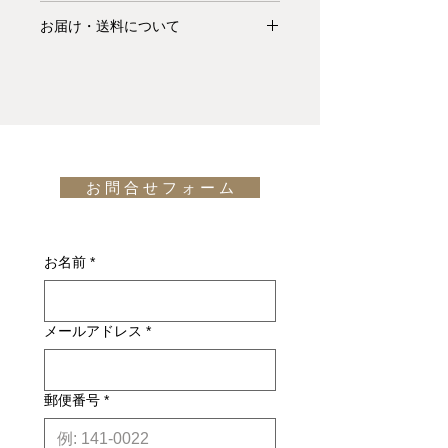
ール90％、コットン10％でできてい
お支払いについて: クレジットカード
ます。カラーパレットはソフトなアー
お届け・送料について
払い Visa、MasterCard、American
スカラーで、色は化学的に染色されて
Express、JCB、Diners Club、
基本的にお届けは全て当社指定宅配業
いない天然の羊毛の色です。本物のウ
Discoverがご利用頂けます。
者(ヤマトホームコンビニエンス・佐
ールを使用し、手作業で作られている
川急便等)によるお渡しとなります。
ため、カーペットは一枚一枚異なりま
キャンセル・返品について: ご決済が
宅配便での配送の場合、配送料は無料
す。繊細なパイルはタイトで低めで
完了し、当サイトからの「ご注文受付
です。但し、沖縄・離島の地域、或い
す。各コーナーにはウールを編み込ん
通知メール」をお受け取りいただいた
は国外へのお届けの場合は別途お見積
だフリンジが施されており、クラフト
後のキャンセルはお受け出来ませんの
お 問 合 せ フ ォ ー ム
りが必要になります。(※また、商品
マンシップを彷彿とさせます。編み込
でご購入は慎重にご検討下さい。万一
によっては東京近郊以外の地域の方は
み部分は必要に応じて取り外すことが
お届けの商品が異なっていた場合や破
別途お見積りとなるものもございま
できます。"Grid"は、Woodnotesの他
損・不良があった場合は未使用品に限
す。その場合、商品タイトルの近くに
のコレクションと同様に、伝統的な環
お名前
*
り、確認のうえ返品・交換を承りま
※印で記載しております。)
境、現代的な環境、ともに美しくフィ
す。
詳しくはこちら
ットする汎用性があります。
納期について: 基本的に、国内在庫品
design: Woodnotes design team
メールアドレス
*
は約２週間前後、国内外受注生産品は
約6ヶ月前後のお届け予定になりま
す。(※各商品毎の目安は商品タイト
ル下【】内に記載しております。)
郵便番号
*
※上記はあくまで目安です。
詳しくは
こちら