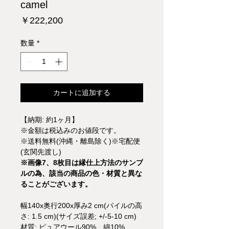
camel
価
￥222,200
格
数量
*
カートに追加する
【納期: 約1ヶ月】
※金額は税込みのお値段です。
※送料無料(沖縄・離島除く)※宅配便
(玄関先渡し)
※画像7、8枚目は縁仕上方法のサンプ
ルの為、該当の商品の色・材質と異な
ることがございます。
幅140x奥行200x厚み2 cm(パイルの高
さ: 1.5 cm)(サイズ誤差; +/-5-10 cm)
材質: ピュアウール90%、綿10%