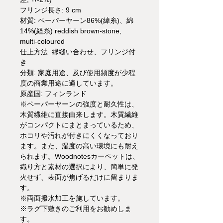
フリンジ長さ: 9 cm
材質: ペーパーヤーン86%(緯糸)、綿
14%(経糸) reddish brown-stone,
multi-coloured
仕上方法: 縁縫い合わせ、フリンジ付
き
分類: 家庭用途、及び使用頻度が少程
度の商業用途に適しています。
原産国: フィンランド
※ペーパーヤーンの強度と耐久性は、
木質繊維に直接由来します。木質繊維
がコンパクトにまとまっているため、
ホコリや汚れが付きにくくなっており
ます。また、湿度の高い環境にも耐え
られます。Woodnotesカーペットは、
織り方と素材の選択により、簡単に発
火せず、表面が焦げるだけに留まりま
す。
※両面撥水加工を施しています。
※ラグ下敷きのご利用をお勧めしま
す。