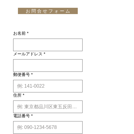
通知メール」をお受け取りいただいた
は国外へのお届けの場合は別途お見積
フリンジが付いており、リバーシブル
後のキャンセルはお受け出来ませんの
お 問 合 せ フ ォ ー ム
りが必要になります。(※また、商品
で使用できるようになっています。
でご購入は慎重にご検討下さい。万一
によっては東京近郊以外の地域の方は
"San Francisco"のペーパーヤーンカ
お届けの商品が異なっていた場合や破
別途お見積りとなるものもございま
ーペットは、「Interior Innovation
損・不良があった場合は未使用品に限
す。その場合、商品タイトルの近くに
Iconic Awards 2017 Best of Best」を
お名前
*
り、確認のうえ返品・交換を承りま
※印で記載しております。)
受賞しました。インテリア・イノベー
す。
詳しくはこちら
ション・アワードは、デザイン振興の
納期について: 基本的に、国内在庫品
ための主要なコンピテンス・センター
メールアドレス
*
は約２週間前後、国内外受注生産品は
であるドイツ・デザイン・カウンシル
約6ヶ月前後のお届け予定になりま
によって授与されます。
す。(※各商品毎の目安は商品タイト
design: Ritva Puotila
ル下【】内に記載しております。)
郵便番号
*
※上記はあくまで目安です。
詳しくは
こちら
住所
*
電話番号
*