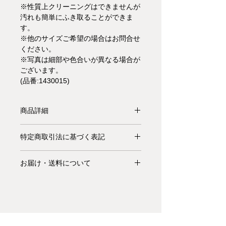
※性質上クリーニングはできませんが
汚れも簡単にふき取ることができま
す。
※他のサイズご希望の場合はお問合せ
ください。
※写真は細部や色合いが異なる場合が
ございます。
(品番:1430015)
商品詳細
【受注生産品】"San Francisco"カー
特定商取引法に基づく表記
ペットのデザインは、縦と横の異なる
ストライプとスクエアをアシンメトリ
お支払いについて: クレジットカード
ーに組み合わせたもので、インテリア
お届け・送料について
払い Visa、MasterCard、American
にリラックスしたやさしい雰囲気を醸
Express、JCB、Diners Club、
基本的にお届けは全て当社指定宅配業
し出します。異なるパターン、色、天
Discoverがご利用頂けます。
者(ヤマトホームコンビニエンス・佐
然素材の組み合わせにより、San
川急便等)によるお渡しとなります。
Francisco カーペットはさまざまなス
キャンセル・返品について: ご決済が
宅配便での配送の場合、配送料は無料
タイルやインテリアに簡単に合わせる
完了し、当サイトからの「ご注文受付
です。但し、沖縄・離島の地域、或い
ことができます。カーペットの端には