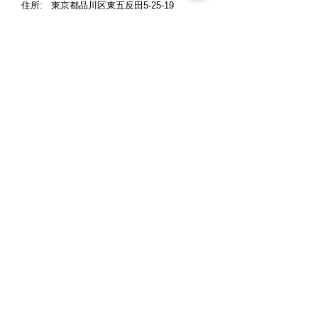
住所: 東京都品川区東五反田5-25-19
東京デザインセンター6階
Free Dial:
0120-267-286
メールアドレス:
info@il-design.co.jp
適格請求書発行事業者登録番号
:
T3011201018579
営業時間: 月曜～金曜 10時～12時、13時
～18時
定休日: 土曜・日曜・祝日
※ご来店の際には、お客様同士のご商談時
間の重複を避ける為、事前にお電話でご予
約くださいますよう宜しくお願い申し上げ