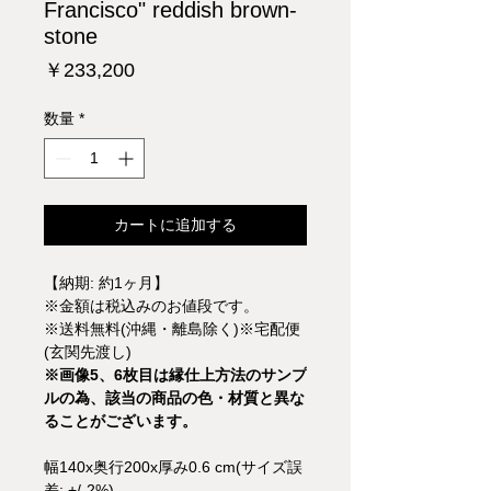
Francisco" reddish brown-
stone
価
￥233,200
格
数量
*
カートに追加する
【納期: 約1ヶ月】
※金額は税込みのお値段です。
※送料無料(沖縄・離島除く)※宅配便
(玄関先渡し)
※画像5、6枚目は縁仕上方法のサンプ
ルの為、該当の商品の色・材質と異な
ることがございます。
幅140x奥行200x厚み0.6 cm(サイズ誤
差; +/-2%)