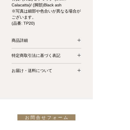
Calacatta)/ (脚部)Black ash
※写真は細部や色合いが異なる場合が
ございます。
(品番: TP20)
商品詳細
【受注生産品】ACCO(アッコ)は
特定商取引法に基づく表記
Accordion(アコーディオン)のように
規則的にジグザグと美しいラインのベ
お支払いについて: クレジットカード
ースフレームを持つダイニングテーブ
お届け・送料について
払い Visa、MasterCard、American
ルです。こちらはトップがBlack
Express、JCB、Diners Club、
基本的にお届けは全て当社指定宅配業
Calacattaセラミック、脚部がBlack
Discoverがご利用頂けます。
者(ヤマトホームコンビニエンス・佐
ashで全体的にBlackでまとめたソリッ
川急便等)によるお渡しとなります。
ドな印象のバージョン。
異なる仕様の
キャンセル・返品について: ご決済が
宅配便での配送の場合、配送料は無料
バージョン
はこちらをご覧ください。
完了し、当サイトからの「ご注文受付
です。但し、沖縄・離島の地域、或い
通知メール」をお受け取りいただいた
は国外へのお届けの場合は別途お見積
design: Florian Schmid
後のキャンセルはお受け出来ませんの
お 問 合 せ フ ォ ー ム
りが必要になります。(※また、商品
でご購入は慎重にご検討下さい。万一
によっては東京近郊以外の地域の方は
お届けの商品が異なっていた場合や破