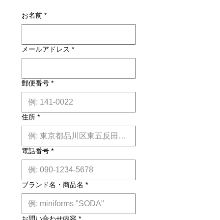
別途お見積りとなるものもございま
損・不良があった場合は未使用品に限
す。その場合、商品タイトルの近くに
お名前
*
り、確認のうえ返品・交換を承りま
※印で記載しております。)
す。
詳しくはこちら
納期について: 基本的に、国内在庫品
メールアドレス
*
は約２週間前後、国内外受注生産品は
約6ヶ月前後のお届け予定になりま
す。(※各商品毎の目安は商品タイト
ル下【】内に記載しております。)
郵便番号
*
※上記はあくまで目安です。
詳しくは
こちら
住所
*
電話番号
*
ブランド名・商品名
*
お問い合わせ内容
*